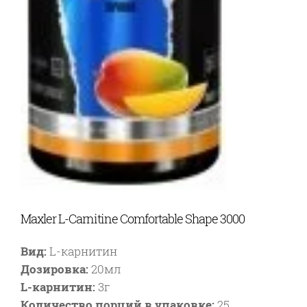
Maxler L-Carnitine Comfortable Shape 3000
Вид:
L-карнитин
Дозировка:
20мл
L-карнитин:
3г
Количество порций в упаковке:
25