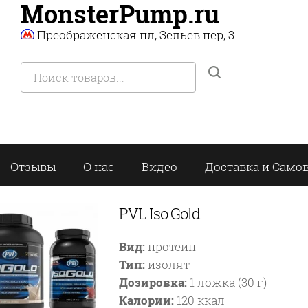
MonsterPump.ru
Преображенская пл, Зельев пер, 3
Отзывы
О нас
Видео
Доставка и Само
PVL Iso Gold
Вид:
протеин
Тип:
изолят
Дозировка:
1 ложка (30 г)
Калории:
120 ккал