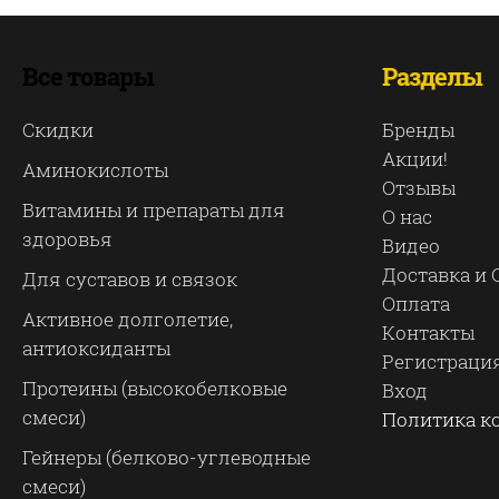
Все товары
Разделы
Скидки
Бренды
Акции!
Аминокислоты
Отзывы
Витамины и препараты для
О нас
здоровья
Видео
Доставка и
Для суставов и связок
Оплата
Активное долголетие,
Контакты
антиоксиданты
Регистраци
Протеины (высокобелковые
Вход
смеси)
Политика к
Гейнеры (белково-углеводные
смеси)