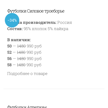
Футболки Силовое троеборье
−34%
Страна производитель:
Россия
Состав:
95% хлопок 5% лайкра
В наличии:
50
—
1480
990 руб
52
—
1480
990 руб
56
—
1480
990 руб
58
—
1480
990 руб
Подробнее о товаре
Футболки Атлетизм