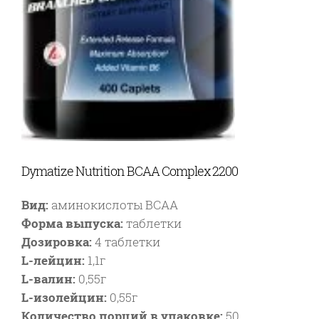
Dymatize Nutrition BCAA Complex 2200
Вид:
аминокислоты BCAA
Форма выпуска:
таблетки
Дозировка:
4 таблетки
L-лейцин:
1,1г
L-валин:
0,55г
L-изолейцин:
0,55г
Количество порций в упаковке:
50