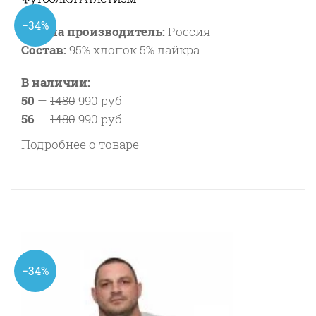
−34%
Страна производитель:
Россия
Состав:
95% хлопок 5% лайкра
В наличии:
50
—
1480
990 руб
56
—
1480
990 руб
Подробнее о товаре
−34%