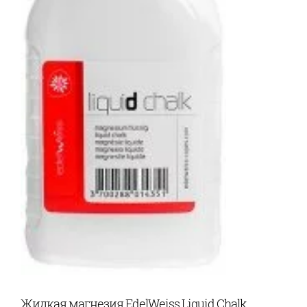
Жидкая магнезия EdelWeiss Liquid Chalk