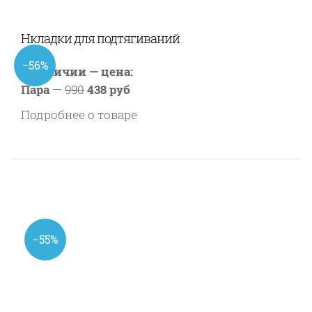
Нкладки для подтягиваний
−56%
В наличии — цена:
Пара
—
990
438 руб
Подробнее о товаре
−55%