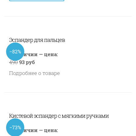
Эспандер для пальцев
−82%
В наличии — цена:
490
93 руб
Подробнее о товаре
Кистевой эспандер с мягкими ручками
−73%
В наличии — цена: