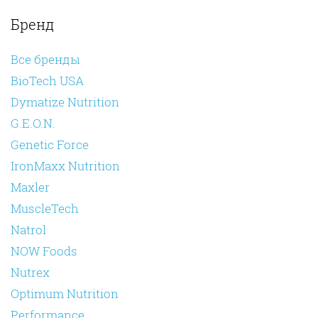
Бренд
Все бренды
BioTech USA
Dymatize Nutrition
G.E.O.N.
Genetic Force
IronMaxx Nutrition
Maxler
MuscleTech
Natrol
NOW Foods
Nutrex
Optimum Nutrition
Performance