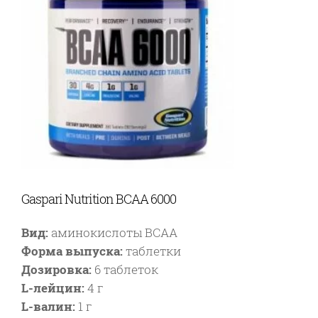
Gaspari Nutrition BCAA 6000
Вид:
аминокислоты BCAA
Форма выпуска:
таблетки
Дозировка:
6 таблеток
L-лейцин:
4 г
L-валин:
1 г