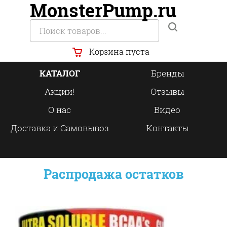
MonsterPump.ru
Корзина пуста
КАТАЛОГ
Бренды
Акции!
Отзывы
О нас
Видео
Доставка и Самовывоз
Контакты
Распродажа остатков