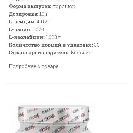
Форма выпуска:
порошок
Дозировка:
10 г
L-лейцин:
4,112 г
L-валин:
1,028 г
L-изолейцин:
1,028 г
Количество порций в упаковке:
30
Страна производитель:
Бельгия
Подробнее о товаре