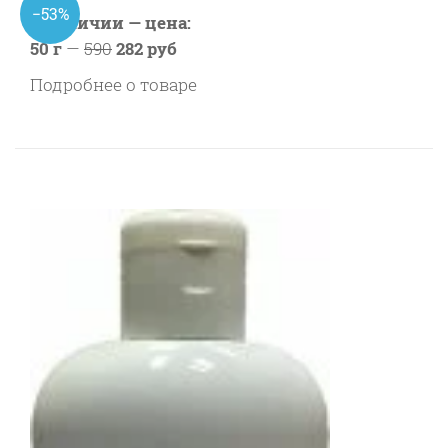
−53%
В наличии — цена:
50 г
—
590
282 руб
Подробнее о товаре