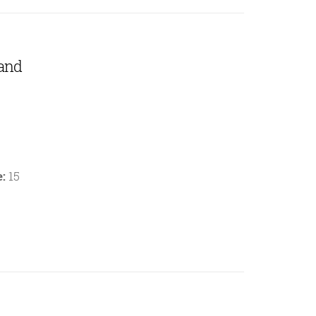
 and
:
15