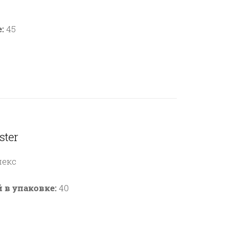
:
45
ster
лекс
 в упаковке:
40