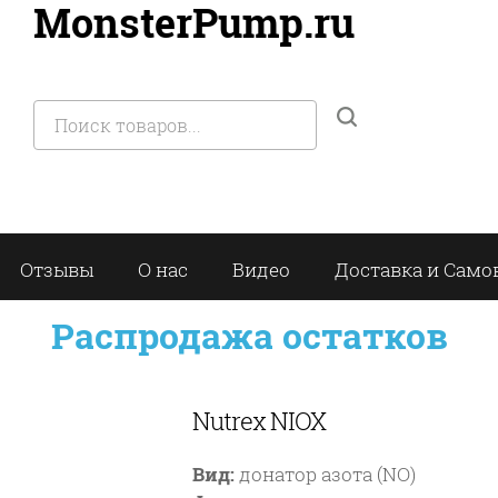
MonsterPump.ru
Отзывы
О нас
Видео
Доставка и Само
Распродажа остатков
Nutrex NIOX
Вид:
донатор азота (NO)