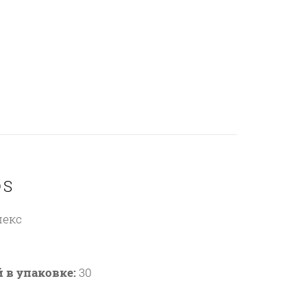
 S
лекс
 в упаковке:
30