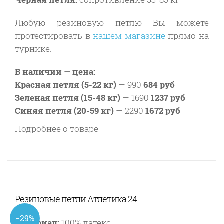
Любую резиновую петлю Вы можете
протестировать в
нашем магазине
прямо на
турнике.
В наличии — цена:
Красная петля (5-22 кг)
—
990
684 руб
Зеленая петля (15-48 кг)
—
1690
1237 руб
Синяя петля (20-59 кг)
—
2290
1672 руб
Подробнее о товаре
Резиновые петли Атлетика 24
−29%
Материал:
100% латекс