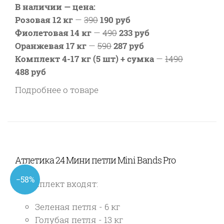
В наличии — цена:
Розовая 12 кг
—
390
190 руб
Фиолетовая 14 кг
—
490
233 руб
Оранжевая 17 кг
—
590
287 руб
Комплект 4-17 кг (5 шт) + сумка
—
1490
488 руб
Подробнее о товаре
Атлетика 24 Мини петли Mini Bands Pro
−58%
В комплект входят:
Зеленая петля - 6 кг
Голубая петля - 13 кг