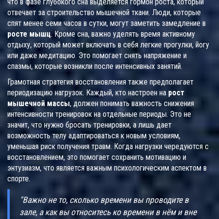
что в фазе глубокого сна выделяется гормон роста, который
отвечает за строительство мышечной ткани. Люди, которые
спят менее семи часов в сутки, могут заметить замедление в
росте мышц
. Кроме сна, важно уделять время активному
отдыху, который может включать в себя легкие прогулки, йогу
или даже медитацию. Это помогает снять напряжение и
спазмы, которые возникли после интенсивных занятий.
Грамотная стратегия восстановления также предполагает
периодизацию нагрузок. Каждый, кто настроен на
рост
мышечной массы
, должен понимать важность снижения
интенсивности тренировок на отдельные периоды. Это не
значит, что нужно бросать тренировки, а лишь дает
возможность телу адаптироваться к новым условиям,
уменьшая риск получения травм. Когда нагрузки чередуются с
восстановлением, это помогает сохранить мотивацию и
энтузиазм, что является важным психологическим аспектом в
спорте.
"Важно не то, сколько времени вы проводите в
зале, а как вы относитесь ко времени в нём и вне