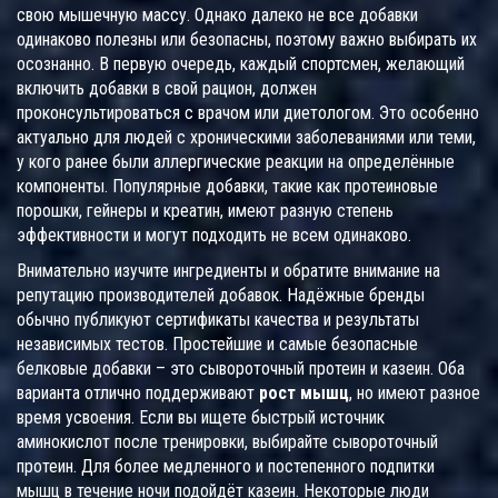
свою мышечную массу. Однако далеко не все добавки
одинаково полезны или безопасны, поэтому важно выбирать их
осознанно. В первую очередь, каждый спортсмен, желающий
включить добавки в свой рацион, должен
проконсультироваться с врачом или диетологом. Это особенно
актуально для людей с хроническими заболеваниями или теми,
у кого ранее были аллергические реакции на определённые
компоненты. Популярные добавки, такие как протеиновые
порошки, гейнеры и креатин, имеют разную степень
эффективности и могут подходить не всем одинаково.
Внимательно изучите ингредиенты и обратите внимание на
репутацию производителей добавок. Надёжные бренды
обычно публикуют сертификаты качества и результаты
независимых тестов. Простейшие и самые безопасные
белковые добавки – это сывороточный протеин и казеин. Оба
варианта отлично поддерживают
рост мышц
, но имеют разное
время усвоения. Если вы ищете быстрый источник
аминокислот после тренировки, выбирайте сывороточный
протеин. Для более медленного и постепенного подпитки
мышц в течение ночи подойдёт казеин. Некоторые люди