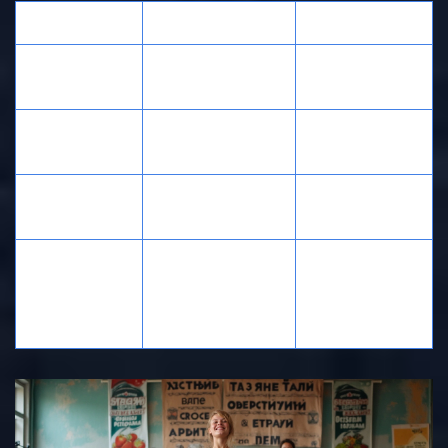
Добавка
Функция
Рекомендации
Сывороточный
Быстрая подпитка
После
протеин
аминокислотами
тренировки
Длительная
Казеин
Перед сном
подпитка ночью
Улучшение силы и
Постоянный
Креатин
выносливости
приём
Снижение
усталости,
После
BCAA
ускорение
тренировки
восстановления