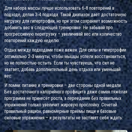
Для набора массы лучше использовать 6‑8 повторений в
подходе, делая 3‑4 подхода. Такой диапазон даёт достаточную
нагрузку для гипертрофии, но при этом сохраняет возможность
добавить вес в следующей тренировке. Не забывай про
прогрессивную перегрузку – увеличивай вес или количество
повторений каждую неделю.
Отдых между подходами тоже важен. Для силы и гипертрофии
оптимально 2‑3 минуты, чтобы мышцы успели восстановиться,
но не полностью остыть. Если ты чувствуешь, что сил не
хватает, добавь дополнительный день отдыха или уменьшай
вес.
И помни: питание и тренировки – две стороны одной медали.
Без достаточного калорийного профицита даже самая тяжёлая
программа не принесёт роста, а переедание без правильных
упражнений только увеличит жировую прослойку. Сочетай
правильный рацион, равномерные приёмы пищи и базовые
силовые упражнения – и результаты не заставят себя ждать.