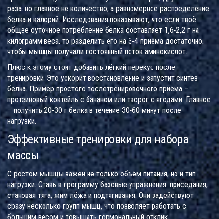
раза, но главное не количество, а равномерное распределение
белка и калорий. Исследования показывают, что если твоё
общее суточное потребление белка составляет 1,6‑2,2 г на
килограмм веса, то разделить его на 3‑4 приёма достаточно,
чтобы мышцы получали постоянный поток аминокислот.
Плюс к этому стоит добавить лёгкий перекус после
тренировки. Это ускорит восстановление и запустит синтез
белка. Пример простого послетренировочного приёма –
протеиновый коктейль с бананом или творог с ягодами. Главное
– получить 20‑30 г белка в течение 30‑60 минут после
нагрузки.
Эффективные тренировки для набора
массы
С ростом мышцы важен не только объём питания, но и тип
нагрузки. Ставь в программу базовые упражнения: приседания,
становая тяга, жим лёжа и подтягивания. Они задействуют
сразу несколько групп мышц, что позволяет работать с
большим весом и повышать гормональный отклик.