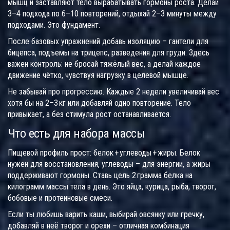
мышц и заставляют тело вырабатывать гормоны роста. Делай
3–4 подхода по 6–10 повторений, отдыхай 2–3 минуты между
подходами. Это фундамент.
После базовых упражнений добавь изоляцию – гантели для
бицепса, подъемы на трицепс, разведения для груди. Здесь
важен контроль: не бросай тяжёлый вес, а делай каждое
движение чётко, чувствуя нагрузку в целевой мышце.
Не забывай про прогрессию. Каждые 2 недели увеличивай вес
хотя бы на 2–3 кг или добавляй одно повторение. Тело
привыкает, а без стимула рост останавливается.
Что есть для набора массы
Пищевой профиль прост: белок + углеводы + жиры. Белок
нужен для восстановления, углеводы – для энергии, а жиры
поддерживают гормоны. Ставь цель 2 грамма белка на
килограмм массы тела в день. Это яйца, курица, рыба, творог,
бобовые и протеиновые смеси.
Если ты любишь варить каши, выбирай овсянку или гречку,
добавляй в неё творог и орехи – отличная комбинация