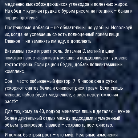
медленно высвобождающихся углеводов и полезных жиров.
На обед – куриная грудка с бурым рисом, на полдник – банан и
порция протеина.
Протеиновые добавки – не обязательны, но удобны. Используй
их, когда не успеваешь съесть полноценный приём пищи.
Главное – не заменять им еду, а дополнять.
Витамины тоже играют роль. Витамин D, магний и цинк
помогают восстанавливать мышцы и поддерживают уровень
тестостерона. Если рацион беден, добавь поливитаминный
комплекс.
Сон – часто забываемый фактор. 7–9 часов сна в сутки
ускоряют синтез белка и снижают риск травм. Если спишь
меньше, набор будет медленнее, а риск переутомления
растёт.
Для тех, кому за 40, подход меняется лишь в деталях – нужен
более длительный отдых между подходами и умеренный
объём тренировок. Главное – сохранять постоянство.
И помни: быстрый рост – это миф. Реальные изменения