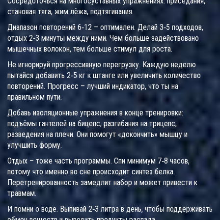
Сосредоточься на многосуставных упражнениях: приседания,
становая тяга, жим лёжа, подтягивания.
Диапазон повторений 6‑12 – оптимален. Делай 3‑5 подходов,
отдых 2‑3 минуты между ними. Чем больше задействовано
мышечных волокон, тем больше стимул для роста.
Не игнорируй прогрессивную перегрузку. Каждую неделю
пытайся добавить 2‑5 кг к штанге или увеличить количество
повторений. Прогресс – лучший индикатор, что ты на
правильном пути.
Добавь изоляционные упражнения в конце тренировки:
подъёмы гантелей на бицепс, разгибания на трицепс,
разведения на плечи. Они помогут «докончить» мышцу и
улучшить форму.
Отдых – тоже часть программы. Спи минимум 7‑8 часов,
потому что именно во сне происходит синтез белка.
Перетренированность замедлит набор и может привести к
травмам.
И помни о воде. Выпивай 2‑3 литра в день, чтобы поддерживать
обмен веществ и выводить продукты распада.