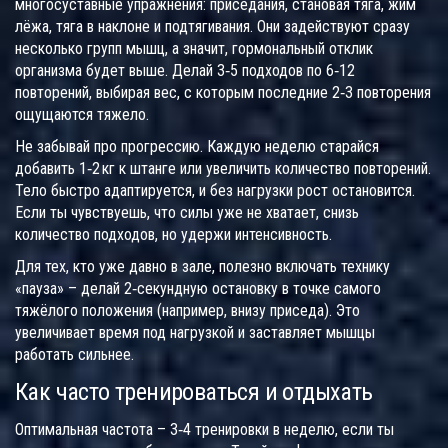
многосуставные упражнения: приседания, становая тяга, жим
лёжа, тяга в наклоне и подтягивания. Они задействуют сразу
несколько групп мышц, а значит, гормональный отклик
организма будет выше. Делай 3‑5 подходов по 6‑12
повторений, выбирая вес, с которым последние 2‑3 повторения
ощущаются тяжело.
Не забывай про прогрессию. Каждую неделю старайся
добавить 1‑2 кг к штанге или увеличить количество повторений.
Тело быстро адаптируется, и без нагрузки рост остановится.
Если ты чувствуешь, что силы уже не хватает, снизь
количество подходов, но удержи интенсивность.
Для тех, кто уже давно в зале, полезно включать технику
«пауза» – делай 2‑секундную остановку в точке самого
тяжёлого положения (например, внизу приседа). Это
увеличивает время под нагрузкой и заставляет мышцы
работать сильнее.
Как часто тренироваться и отдыхать
Оптимальная частота – 3‑4 тренировки в неделю, если ты