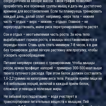
сосредоточен на наборе массы. Такой график позволяет
проработать все основные группы мышц и дать им достаточно
времени для восстановления. Если ты планируешь тренировать
каждый день, делай сплит: например, «верх тела – нижняя
часть – отдых – верх – нижняя – отдых». Главное – не
переусердствовать, иначе риск перетренированности растёт.
Сон и отдых – неотъемлемая часть роста. За ночь тело
вырабатывает гормон роста, а мышцы восстанавливаются в
периоды покоя. Ставь цель спать минимум 7‑8 часов, а в дни
без тренировок делай лёгкую растяжку или прогулку, чтобы
ускорить кровообращение.
Питание напрямую связано с тренировками. Чтобы мышцы
росли, нужен профицит калорий – примерно 300‑500 ккал выше
твоего суточного расхода. При этом белок должен составлять
1,6‑2,2 грамма на килограмм веса тела. Раздели приём пищи на
4‑6 небольших порций, включай в каждый приём белок,
сложные углеводы и полезные жиры.
Не забывай про гидратацию – вода участвует в
транспортировке питательных веществ к мышцам. Пей