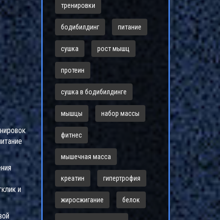
тренировки
бодибилдинг
питание
сушка
рост мышц
протеин
сушка в бодибилдинге
мышцы
набор массы
енировок
фитнес
питание
мышечная масса
ения
креатин
гипертрофия
тклик и
жиросжигание
белок
вой