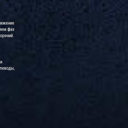
снижение
ием фаз
орений.
ти
глеводы,