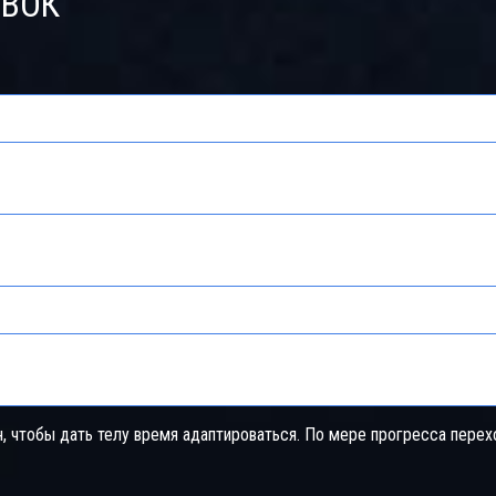
ОВОК
5‑дневный план
Разделение по сплиту (Грудь/Трицепс, Спина/Бицепс, Ноги, Плечи,
Тело‑день)
15‑20 подходов в неделю
Высокий
Продвинутых, желающих ускорить рост
н, чтобы дать телу время адаптироваться. По мере прогресса перех