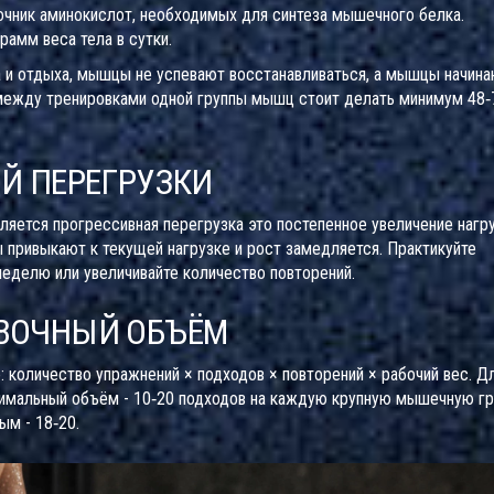
очник аминокислот, необходимых для синтеза мышечного белка
.
рамм веса тела в сутки.
на и отдыха, мышцы не успевают восстанавливаться, а мышцы начин
а между тренировками одной группы мышц стоит делать минимум 48‑
Й ПЕРЕГРУЗКИ
вляется
прогрессивная перегрузка
это постепенное увеличение нагр
 привыкают к текущей нагрузке и рост замедляется. Практикуйте
неделю или увеличивайте количество повторений.
ВОЧНЫЙ ОБЪЁМ
 количество упражнений × подходов × повторений × рабочий вес. Д
имальный объём - 10‑20 подходов на каждую крупную мышечную гр
ым - 18‑20.