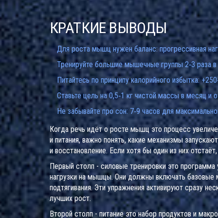
КРАТКИЕ ВЫВОДЫ
Для роста мышц нужен баланс: прогрессивная наг
Тренируйте большие мышечные группы 2‑3 раза в
Питайтесь по принципу калорийного избытка: +250
Ставьте цель на 0,5‑1 кг чистой массы в месяц и 
Не забывайте про сон: 7‑9 часов для максимально
Когда речь идёт о
росте мышц
это процесс увелич
и питания
, важно понять, какие механизмы запускают
и восстановление. Если хотя бы один из них отстаё
Первый столп -
силовые тренировки
это программа 
нагрузки на мышцы
. Они должны включать базовые 
подтягивания. Эти упражнения активируют сразу не
лучших рост.
Второй столп -
питание
это набор продуктов и мак