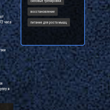
силовые тренировки
восстановление
ают
72 часа
питание для роста мышц
узки
ля
уппу в