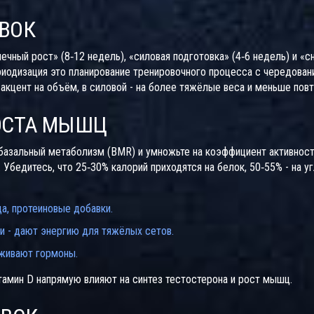
ВОК
ечный рост» (8‑12 недель), «силовая подготовка» (4‑6 недель) и «
риодизация
это планирование тренировочного процесса с чередован
 акцент на объём, в силовой - на более тяжёлые веса и меньше повт
ОСТА МЫШЦ
 базальный метаболизм (BMR) и умножьте на коэффициент активнос
. Убедитесь, что 25‑30% калорий приходятся на белок, 50‑55% - на у
йца, протеиновые добавки.
аки - дают энергию для тяжёлых сетов.
рживают гормоны.
итамин D напрямую влияют на синтез тестостерона и рост мышц.