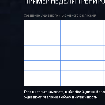
ПРИМЕР НЕДЕЛИ ТРЕНИР
Сравнение 3‑дневного и 5‑дневного расписания
Параметр
3‑дневный план
Тренируемые
Полное тело каждый
группы
раз
12‑15 подходов в
Подходы на группу
неделю
Объём
Средний
Новичков, занятых
Подходит для
людей
Если вы только начинаете, выбирайте 3‑дневный пла
5‑дневному, увеличивая объём и интенсивность.