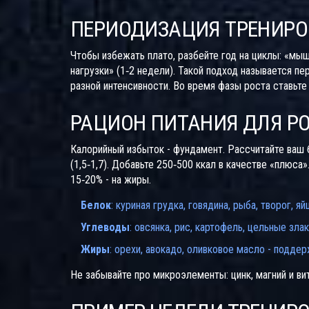
ПЕРИОДИЗАЦИЯ ТРЕНИРО
Чтобы избежать плато, разбейте год на циклы: «мыш
нагрузки» (1‑2 недели). Такой подход называется
пе
разной интенсивности
. Во время фазы роста ставьте
РАЦИОН ПИТАНИЯ ДЛЯ Р
Калорийный избыток - фундамент. Рассчитайте ваш
(1,5‑1,7). Добавьте 250‑500 ккал в качестве «плюса»
15‑20% - на жиры.
Белок
: куриная грудка, говядина, рыба, творог, я
Углеводы
: овсянка, рис, картофель, цельные зл
Жиры
: орехи, авокадо, оливковое масло - подде
Не забывайте про микроэлементы: цинк, магний и в