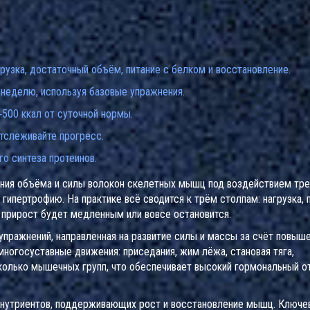
рузка, достаточный объём, питание с белком и восстановление.
 неделю, используя базовые упражнения.
‑500 ккал от суточной нормы.
отслеживайте прогресс.
го синтеза протеинов.
ения объёма и силы волокон скелетных мышц под воздействием тр
 гипертрофию. На практике всё сводится к трём столпам: нагрузка, 
т, прирост будет медленным или вовсе остановится.
упражнений, направленная на развитие силы и массы за счёт повыш
многосуставные движения: приседания, жим лёжа, становая тяга,
сколько мышечных групп, что обеспечивает высокий гормональный о
ронутриентов, поддерживающих рост и восстановление мышц
. Ключе