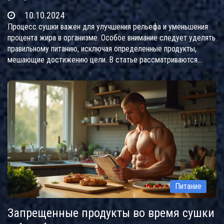
10.10.2024
Процесс сушки важен для улучшения рельефа и уменьшения
процента жира в организме. Особое внимание следует уделять
правильному питанию, исключая определенные продукты,
мешающие достижению цели. В статье рассматриваются
основополагающие аспекты питания при сушке, даются советы
по замене нежелательных продуктов и обсуждаются тонкости
подхода к этому процессу. Читатели узнают, какие привычки
питания помогут создать идеальное тело, не нанося вреда
здоровью.
Питание
Запрещенные продукты во время сушки