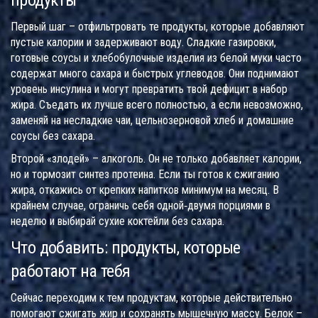
продукты
Первый шаг – отфильтровать те продукты, которые добавляют
пустые калории и задерживают воду. Сладкие газировки,
готовые соусы и хлебобулочные изделия из белой муки часто
содержат много сахара и быстрых углеводов. Они поднимают
уровень инсулина и могут превратить твой дефицит в набор
жира. Съедать их лучше всего полностью, а если невозможно,
заменяй на несладкие чаи, цельнозерновой хлеб и домашние
соусы без сахара.
Второй «злодей» – алкоголь. Он не только добавляет калории,
но и тормозит синтез протеина. Если ты готов к сжиганию
жира, откажись от крепких напитков минимум на месяц. В
крайнем случае, ограничь себя одной‑двумя порциями в
неделю и выбирай сухие коктейли без сахара.
Что добавить: продукты, которые
работают на тебя
Сейчас переходим к тем продуктам, которые действительно
помогают сжигать жир и сохранять мышечную массу. Белок –