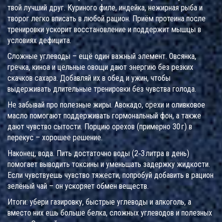
твой лучший друг. Куриного филе, индейка, нежирная рыба и
творог легко вписать в любой рацион. Приём протеина после
тренировки ускорит восстановление и поддержит мышцы в
условиях дефицита.
Сложные углеводы – ещё один важный элемент. Овсянка,
гречка, киноа и цельные овощи дают энергию без резких
скачков сахара. Добавляй их в обед и ужин, чтобы
выдерживать длительные тренировки без чувства голода.
Не забывай про полезные жиры. Авокадо, орехи и оливковое
масло помогают поддерживать гормональный фон, а также
дают чувство сытости. Порцию орехов (примерно 30 г) в
перекус – хорошее решение.
Наконец, вода. Пить достаточно воды (2‑3 литра в день)
помогает выводить токсины и уменьшать задержку жидкости.
Если чувствуешь чувство тяжести, попробуй добавить в рацион
зелёный чай – он ускоряет обмен веществ.
Итоги: убери газировку, быстрые углеводы и алкоголь, а
вместо них ешь больше белка, сложных углеводов и полезных