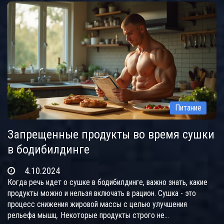
по замене нежелательных продуктов и обсуждаются тонкости
подхода к этому процессу. Читатели узнают, какие привычки
питания помогут создать идеальное тело, не нанося вреда
здоровью.
Питание
Запрещенные продукты во время сушки
в бодибилдинге
4.10.2024
Когда речь идет о сушке в бодибилдинге, важно знать, какие
продукты можно и нельзя включать в рацион. Сушка - это
процесс снижения жировой массы с целью улучшения
рельефа мышц. Некоторые продукты строго не