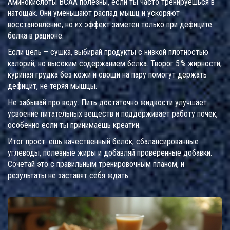
Аминокислоты BCAA полезны, если ты часто тренируешься в
натощак. Они уменьшают распад мышц и ускоряют
восстановление, но их эффект заметен только при дефиците
белка в рационе.
Если цель – сушка, выбирай продукты с низкой плотностью
калорий, но высоким содержанием белка. Творог 5 % жирности,
куриная грудка без кожи и овощи на пару помогут держать
дефицит, не теряя мышцы.
Не забывай про воду. Пить достаточно жидкости улучшает
усвоение питательных веществ и поддерживает работу почек,
особенно если ты принимаешь креатин.
Итог прост: ешь качественный белок, сбалансированные
углеводы, полезные жиры и добавляй проверенные добавки.
Сочетай это с правильным тренировочным планом, и
результаты не заставят себя ждать.