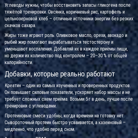
Углеводы нужны, чтобы восстановить запасы гликогена после
тяжёлой тренировки. Овсянка, коричневый рис, картофель и
цельнозерновой хлеб – отличные источники энергии без резких
скачков сахара.
Жиры тоже играют роль. Оливковое масло, орехи, авокадо и
рыбий жир помогают вырабатываться тестостерону и
уменьшают воспаления. Добавляй их в каждое приёмы пищи,
но держи их количество под контролем – 20–30 % от общей
калорийности.
Добавки, которые реально работают
Креатин – один из самых изученных и проверенных продуктов.
Он повышает силовые показатели, ускоряет набор массы и не
требует сложных схем приёма. Возьми 5 г в день, лучше после
тренировки с углеводами.
Протеиновые смеси удобны, когда времени на готовку нет.
Сывороточный протеин быстро усваивается, а казеиновый –
медленно, что удобно перед сном.