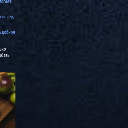
могает
 вечер,
 удобное
ько
обавь