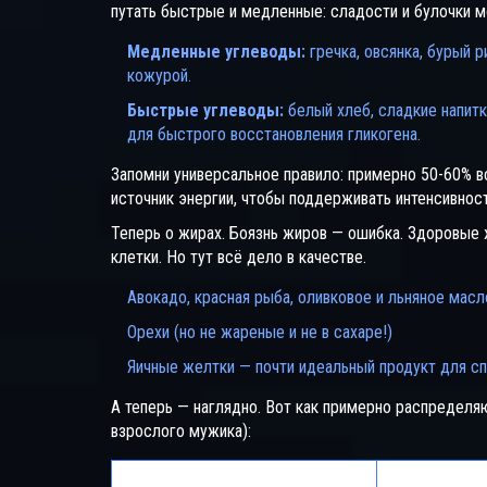
путать быстрые и медленные: сладости и булочки мо
Медленные углеводы:
гречка, овсянка, бурый 
кожурой.
Быстрые углеводы:
белый хлеб, сладкие напитк
для быстрого восстановления гликогена.
Запомни универсальное правило: примерно 50-60% в
источник энергии, чтобы поддерживать интенсивност
Теперь о жирах. Боязнь жиров — ошибка. Здоровые
клетки. Но тут всё дело в качестве.
Авокадо, красная рыба, оливковое и льняное масл
Орехи (но не жареные и не в сахаре!)
Яичные желтки — почти идеальный продукт для с
А теперь — наглядно. Вот как примерно распредел
взрослого мужика):
Макроэлемент
Процент ка