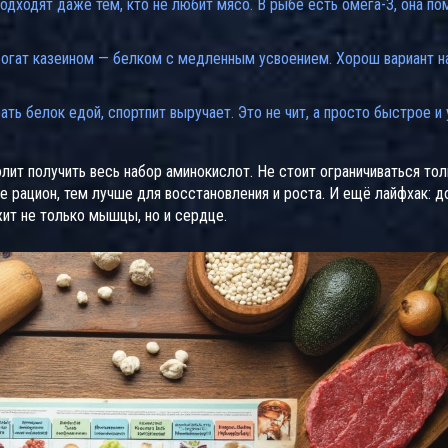
подходят даже тем, кто не любит мясо. В рыбе есть омега-3, она по
огат казеином — белком с медленным усвоением. Хорош вариант на
ать белок едой, спортпит выручает. Это не чит, а просто быстрое и
лит получить весь набор аминокислот. Не стоит ограничиваться тол
 рацион, тем лучше для восстановления и роста. И ещё лайфхак: д
жит не только мышцы, но и сердце.