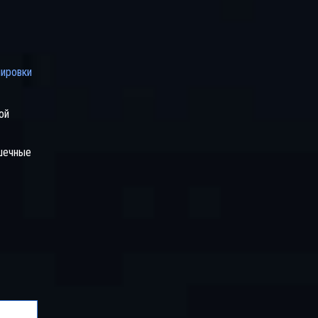
нировки
ой
ышечные