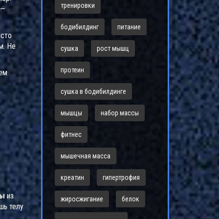
тренировки
 —
бодибилдинг
питание
осто
м. Не
сушка
рост мышц
протеин
чем
сушка в бодибилдинге
мышцы
набор массы
фитнес
мышечная масса
креатин
гипертрофия
ы
из
жиросжигание
белок
шь телу