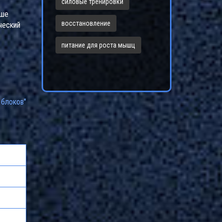
силовые тренировки
ьше
восстановление
ический
питание для роста мышц
 блоков"