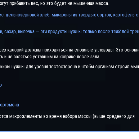
гут прибавить вес, но это будет не мышечная масса.
рис, цельнозерновой хлеб, макароны из твёрдых сортов, картофель с
и, сахар, выпечка — эти продукты нужны только после тяжёлой тре
сех калорий должны приходиться на сложные углеводы. Это основн
ь и не валяться уставшим на коврике после зала.
 жиры нужны для уровня тестостерона и чтобы организм строил м
о
портсмена
яются макроэлементы во время набора массы (выше среднего для
лорий
Примеры источников