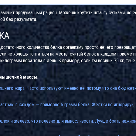
заменит продуманный рацион. Можешь крутить штангу сутками, но 
ой без результата.
КА
достаточного количества белка организму просто нечего превращат
сли не хочешь топтаться на месте, считай белок в каждом приёме п
килограмм веса тела в день. К примеру, если ты весишь 75 кг, тебе
мышечной массы
:
ишнего жира. Часто используют именно её, потому что она бюджетн
втрак: в каждом — примерно 6 грамм белка. Желтки не игнорируй, 
елок и железо, что полезно для выносливости. Лучше брать нежир