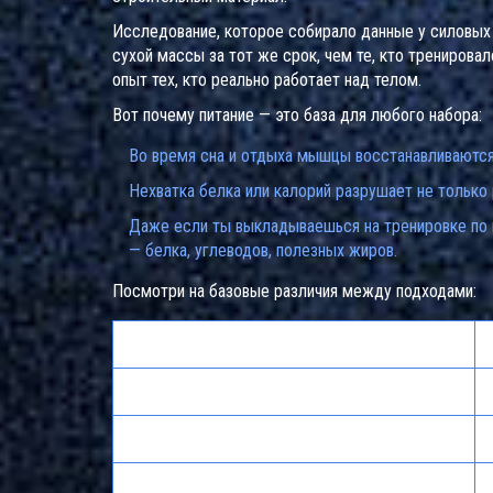
Исследование, которое собирало данные у силовых а
сухой массы за тот же срок, чем те, кто тренировал
опыт тех, кто реально работает над телом.
Вот почему питание — это база для любого набора:
Во время сна и отдыха мышцы восстанавливаются
Нехватка белка или калорий разрушает не только 
Даже если ты выкладываешься на тренировке по п
— белка, углеводов, полезных жиров.
Посмотри на базовые различия между подходами:
Фокус
Мышечный рост (г/мес)
Время восстановления (часы)
Риск травм