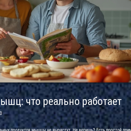
ышц: что реально работает
0
льных продуктов мышцы не вырастут. Не веришь? Есть простой при