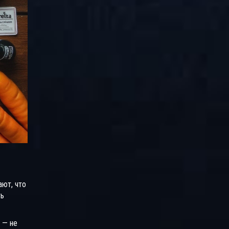
ают, что
ть
 — не