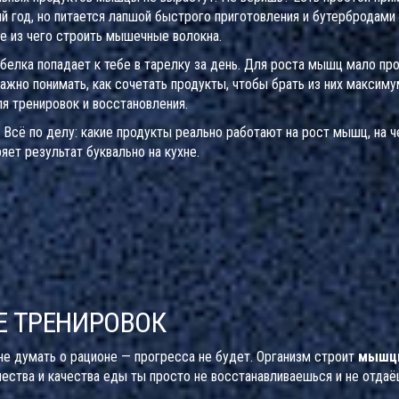
ий год, но питается лапшой быстрого приготовления и бутербродами
не из чего строить мышечные волокна.
белка попадает к тебе в тарелку за день. Для роста мышц мало пр
важно понимать, как сочетать продукты, чтобы брать из них максиму
ля тренировок и восстановления.
 Всё по делу: какие продукты реально работают на рост мышц, на 
яет результат буквально на кухне.
Е ТРЕНИРОВОК
не думать о рационе — прогресса не будет. Организм строит
мышц
чества и качества еды ты просто не восстанавливаешься и не отдаё