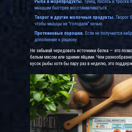
Рыба и морепродукты.
Тунец, лосось и треска 
мышцам быстрее восстанавливаться.
Творог и другие молочные продукты.
Творог б
чтобы мышцы не "голодали" ночью.
Протеиновые порошки.
Если не получается набр
дополнение к рациону.
Не забывай чередовать источники белка — это позво
белым мясом или одними яйцами. Чем разнообразнее
кусок рыбы хотя бы пару раз в неделю, это поддер