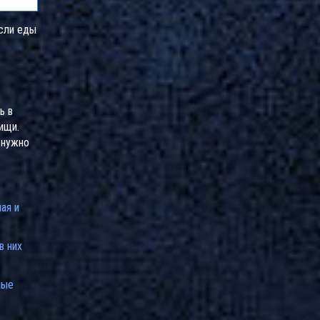
если еды
ь в
ищи.
 нужно
ая и
в них
ные