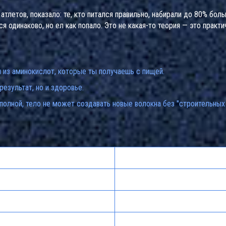
тлетов, показало: те, кто питался правильно, набирали до 80% бол
ся одинаково, но ел как попало. Это не какая-то теория — это практ
 из аминокислот, которые ты получаешь с пищей.
результат, но и здоровье.
олной, тело не может создавать новые волокна без "строительных
Только тренировки
Тренировки + питание
100-400
200-700
48-72
24-36
Выше
Ниже