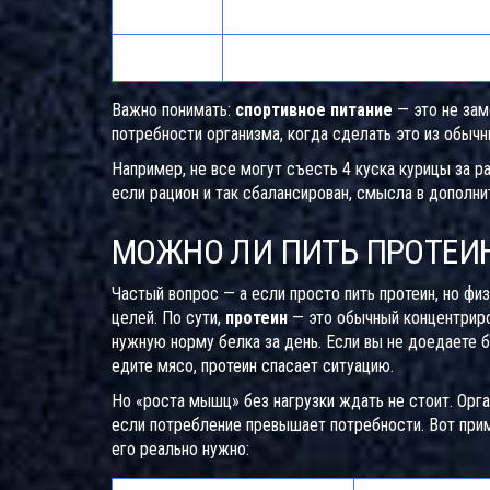
Гейнер
Белок + углеводы, до 400 ккал
BCAA
3 аминокислоты — лейцин, изолейц
Важно понимать:
спортивное питание
— это не зам
потребности организма, когда сделать это из обыч
Например, не все могут съесть 4 куска курицы за р
если рацион и так сбалансирован, смысла в дополни
МОЖНО ЛИ ПИТЬ ПРОТЕИН
Частый вопрос — а если просто пить протеин, но физ
целей. По сути,
протеин
— это обычный концентриров
нужную норму белка за день. Если вы не доедаете 
едите мясо, протеин спасает ситуацию.
Но «роста мышц» без нагрузки ждать не стоит. Орга
если потребление превышает потребности. Вот прим
его реально нужно: