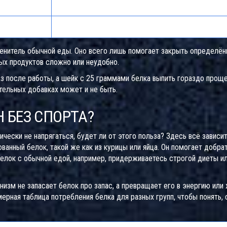
Хардгейнеры, желающие набрать вес
ин, валин
Те, кто часто тренируется
енитель обычной еды. Оно всего лишь помогает закрыть определё
ных продуктов сложно или неудобно.
аз после работы, а шейк с 25 граммами белка выпить гораздо проще
тельных добавках может и не быть.
 БЕЗ СПОРТА?
ически не напрягаться, будет ли от этого польза? Здесь всё зависит
анный белок, такой же как из курицы или яйца. Он помогает добра
белок с обычной едой, например, придерживаетесь строгой диеты ил
низм не запасает белок про запас, а превращает его в энергию или 
ерная таблица потребления белка для разных групп, чтобы понять, 