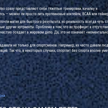
ство сразу представляют себе тяжёлые тренировки, качалку и
есь — можно ли просто пить протеиновые коктейли, BCAA или гейне
почти магия для быстрого результата, но реальность всегда чуть с
ые другие нутриенты. Проблема в том, что их профицит в отсутстви
ачастую оседает в жировом депо. Да, это не означает «моментальн
здавали не только для спортсменов. Например, их часто давали лю
ций. Так что, в некоторых случаях, спортпит без спорта вполне ум
рки