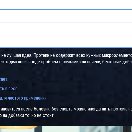
ая норма белка (г/кг массы тела)
 не лучшая идея. Протеин не содержит всех нужных микроэлементо
 есть диагнозы вроде проблем с почками или печени, белковые доба
ает.
ь в весе.
для частого применения.
новиться после болезни, без спорта можно иногда пить протеин, н
 на добавки точно не стоит.