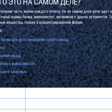
ТО ЭТО НА САМОМ ДЕЛЕ?
тельная часть жизни каждого атлета. Но на самом деле речь идет о
чной нормы белка, аминокислот, витаминов и других нутриентов. Т
ьные вещества, только в концентрированной форме.
и:
 белка для восстановления и роста мышц.
еса.
ушения мышц.
силы и выносливости.
бщего здоровья.
Кому подходит
Спортсмены, люди с недостатком белка в рацион