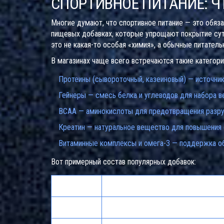
СПОРТИВНОЕ ПИТАНИЕ: Ч
Многие думают, что спортивное питание — это обяза
пищевых добавках, которые упрощают покрытие суто
это не какая-то особая «химия», а обычные питател
В магазинах чаще всего встречаются такие категори
Протеины (сывороточный, казеиновый) — источник
Гейнеры — смесь белка и углеводов для набора в
BCAA — аминокислоты для предотвращения разр
Креатин — натуральное вещество для повышения 
Витаминные комплексы и омега-3 — поддержка о
Вот примерный состав популярных добавок:
Добавка
Описание
Протеин
До 25 г белка на порцию