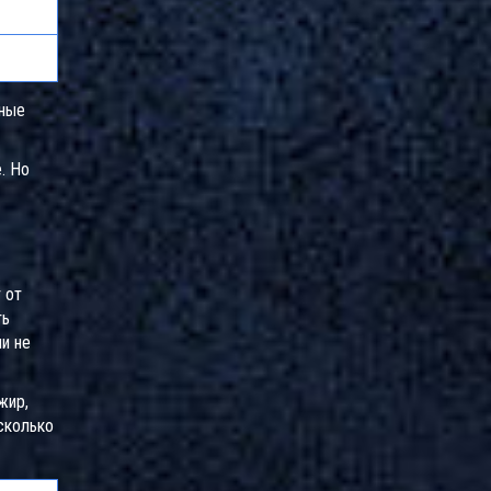
нные
. Но
 от
ть
и не
жир,
сколько