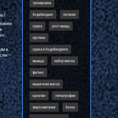
тренировки
бодибилдинг
питание
ры?
ложнее.
сушка
рост мышц
е
ого
протеин
дям в
сушка в бодибилдинге
естен —
мышцы
набор массы
фитнес
мышечная масса
креатин
гипертрофия
жиросжигание
белок