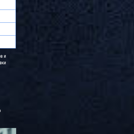
в и
вки
о