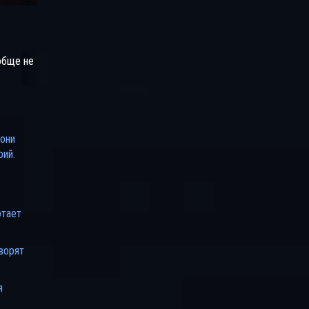
обще не
 они
рий.
отает
ворят
я