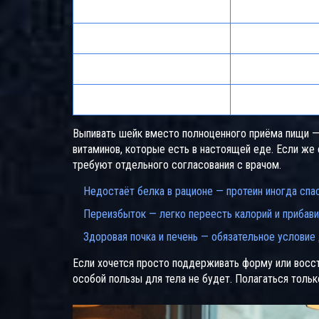
Группа
Рекомендованн
Обычные люди
0.8 - 1.2 г
Тренирующиеся
1.5 - 2.0 г
Вегетарианцы
1.0 - 1.5 г
Выпивать шейк вместо полноценного приёма пищи —
витаминов, которые есть в настоящей еде. Если же
требуют отдельного согласования с врачом.
Недостаёт белка в рационе — протеин иногда спас
Переизбыток — легко переесть калорий и прибавит
Здоровая почка и печень — обязательное условие 
Если хочется просто поддерживать форму или восста
особой пользы для тела не будет. Полагаться только