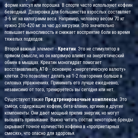
форме капсул или порошка. В спорте часто используют кофеин
безводный. Дозировка для большинства взрослых составляет
3-6 мг на килограмм веса. Например, человеку весом 70 кг
нужно 210-420 мг за час до нагрузки. Это значительно
повышает выносливость и снижает восприятие боли во время
тяжелых подходов.
Второй важный элемент -
Креатин
. Это не стимулятор в
прямом смысле, но он напрямую влияет на энергетический
обмен в мышцах. Креатин моногидрат помогает
восстанавливать АТФ - основную «энергетическую валюту»
клетки. Это позволяет делать на 1-2 повторения больше в
силовых упражнениях. Принимать его лучше ежедневно,
независимо от того, тренируетесь вы сегодня или нет.
Существуют также
Предтренировочные комплексы
. Это
смеси, содержащие кофеин, бета-аланин, аргинин и другие
компоненты. Они дают мощный прилив энергии, но могут
вызывать привыкание. Важно читать состав: некоторые бренды
скрывают точное количество кофеина в «проприетарных
смесях», что опасно для здоровья.