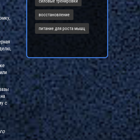
силовые тренировки
восстановление
нику,
питание для роста мышц
ерная
еделю,
 же
 или
фазы
 на
му с
го