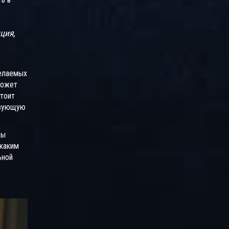
ция,
желаемых
может
стоит
твующую
ды
 каким
ьной