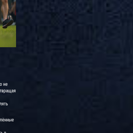
о не
отвращая
лять
елённые
ь в