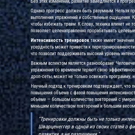
Без этих изменений, развитие замедляется и прогре
Однако прогресс должен быть разумным. Нельзя про
выполнения упражнений и собственные ощущения. Кр
чтобы избежать травм. К слову, техника влияет не т
позволяет целенаправленно прорабатывать целевы
Интенсивность тренировок
также имеет значение.
усердность может привести к перетренированности 
что позволит поддерживать высокий уровень интенс
Важным аспектом является разнообразие. Человечес
упражнения со временем теряют свою эффективность
дроп-сеты, может не только освежить программу, н
Научный подход к тренировкам подтверждает, что 
повышения объема с фазой повышения интенсивност
объеме — большом количестве повторений с умерен
меньшим количеством повторений и большим весом
"Тренировки должны быть не только интен
Шварценеггер в одной из своих статей о фи
развития, а не разрушения."