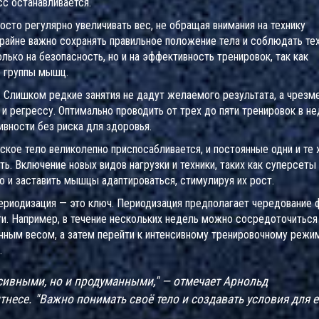
сс останавливается.
сто регулярно увеличивать вес, не обращая внимания на технику
айне важно сохранять правильное положение тела и соблюдать тех
олько на безопасность, но и на эффективность тренировок, так как
е группы мышц.
 Слишком редкие занятия не дадут желаемого результата, а чрезм
и регрессу. Оптимально проводить от трех до пяти тренировок в н
ивности без риска для здоровья.
кое тело великолепно приспосабливается, и постоянные одни и те
. Включение новых видов нагрузки и техники, таких как суперсеты
о и заставить мышцы адаптироваться, стимулируя их рост.
периодизация — это ключ. Периодизация предполагает чередование 
и. Например, в течение нескольких недель можно сосредоточиться
ным весом, а затем перейти к интенсивному тренировочному режи
.
сивными, но и продуманными," — отмечает Арнольд
тнесе. "Важно понимать своё тело и создавать условия для е