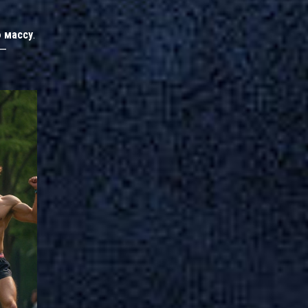
 массу
.
 —