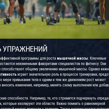
Ь УПРАЖНЕНИЙ
 эффективной программы для роста
мышечной массы
. Ключевые
, остаются неизменными фаворитами специалистов по фитнесу. Они
и способствуют общему увеличению мышечной массы. Однако важн
ативность
играет значительную роль в процессе тренировки, пред
о мере привыкания тела к одним и тем же движениям рост может
о вносить изменения, например, менять схему выполнения или добав
кие способности. Например, те, кто стремится подчеркнуть опред
х, которые изолируют эти области. Важно помнить о равномерной
, который может привести к травмам. Также рекомендуется включат