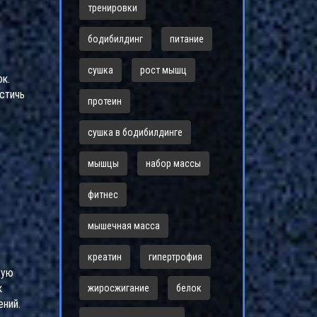
тренировки
бодибилдинг
питание
сушка
рост мышц
к.
стичь
протеин
сушка в бодибилдинге
мышцы
набор массы
фитнес
мышечная масса
креатин
гипертрофия
вую
к
жиросжигание
белок
ений.