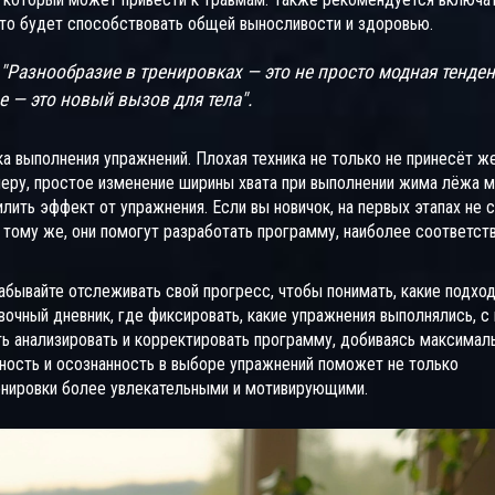
что будет способствовать общей выносливости и здоровью.
"Разнообразие в тренировках — это не просто модная тенден
 — это новый вызов для тела".
ика выполнения упражнений. Плохая техника не только не принесёт 
имеру, простое изменение ширины хвата при выполнении жима лёжа 
лить эффект от упражнения. Если вы новичок, на первых этапах не 
К тому же, они помогут разработать программу, наиболее соответс
забывайте отслеживать свой прогресс, чтобы понимать, какие подхо
очный дневник, где фиксировать, какие упражнения выполнялись, с
ть анализировать и корректировать программу, добиваясь максимал
вность и осознанность в выборе упражнений поможет не только
енировки более увлекательными и мотивирующими.