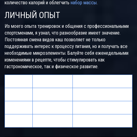
количество калорий и облегчить
набор массы
.
ЛИЧНЫЙ ОПЫТ
Из моего опыта тренировок и общения с профессиональными
спортсменами, я узнал, что разнообразие имеет значение.
Постоянная смена видов каш позволяет не только
поддерживать интерес к процессу питания, но и получать все
необходимые микроэлементы. Балуйте себя еженедельными
изменениями в рецепте, чтобы стимулировать как
гастрономическое, так и физическое развитие.
Каша
Время варки
Калорийность (100г)
Овсянка
5-7 минут
68 ккал
Гречка
15-20 минут
110 ккал
Пшено
15 минут
90 ккал