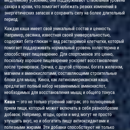
медленному усвоению, они поддерживают стабильный уровень
сахара в крови, что помогает избежать резких изменений в
энергетических запасах и сохранить силу на более длительный
период.
Каждая каша имеет свой уникальный состав и ценность.
Например, овсянка, известная своей универсальностью,
содержит бета-глюкан — вид растворимой клетчатки, который
помогает поддерживать нормальный уровень холестерина и
способствует пищеварению. Для спортсменов это ценно,
поскольку хорошее пищеварение ускоряет восстановление
после тренировок. Гречка, с другой стороны, богата железом,
магнием и аминокислотами, составляющими строительные
блоки для мышц. Киноа, как латиноамериканская каша,
предлагает полный набор незаменимых аминокислот,
необходимых для восстановления мышц и общего тонуса.
Каша
— это не только утренний завтрак; это полноценный
прием пищи, который может включать в себя разнообразие
добавок. Например, ягоды, орехи и мед могут не просто
улучшить вкус, но и обогатить пищу антиоксидантами и
полезными жирами. Эти добавки способствуют не только