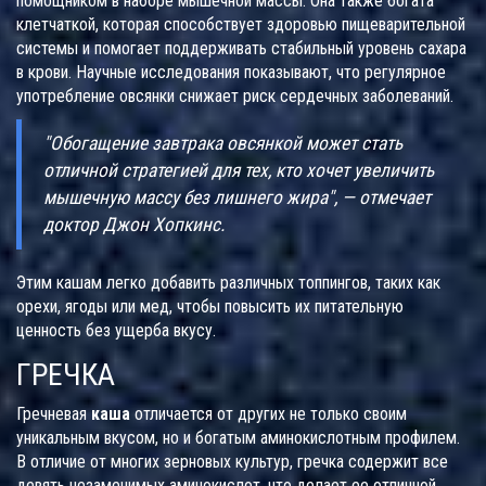
помощником в наборе мышечной массы. Она также богата
клетчаткой, которая способствует здоровью пищеварительной
системы и помогает поддерживать стабильный уровень сахара
в крови. Научные исследования показывают, что регулярное
употребление овсянки снижает риск сердечных заболеваний.
"Обогащение завтрака овсянкой может стать
отличной стратегией для тех, кто хочет увеличить
мышечную массу без лишнего жира", — отмечает
доктор Джон Хопкинс.
Этим кашам легко добавить различных топпингов, таких как
орехи, ягоды или мед, чтобы повысить их питательную
ценность без ущерба вкусу.
ГРЕЧКА
Гречневая
каша
отличается от других не только своим
уникальным вкусом, но и богатым аминокислотным профилем.
В отличие от многих зерновых культур, гречка содержит все
девять незаменимых аминокислот, что делает ее отличной