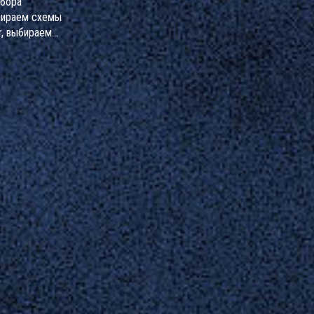
абора
бираем схемы
r, выбираем
и избегаем