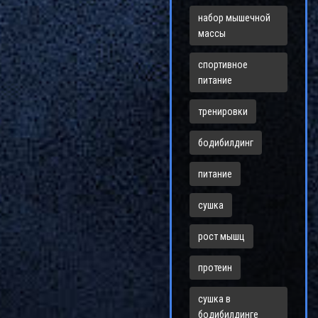
набор мышечной
массы
спортивное
питание
тренировки
бодибилдинг
питание
сушка
рост мышц
протеин
сушка в
бодибилдинге