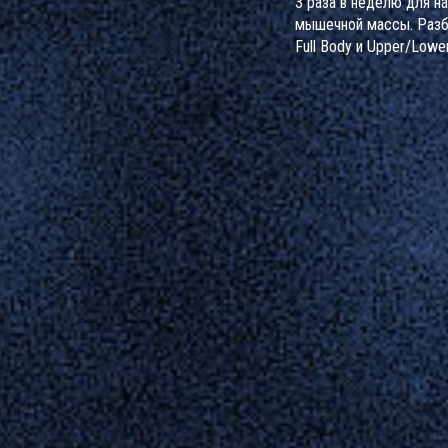
3 раза в неделю для н
мышечной массы. Раз
Full Body и Upper/Lowe
ключевые упражнения 
ошибок.