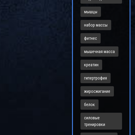
мышцы
набор массы
фитнес
мышечная масса
креатин
гипертрофия
жиросжигание
белок
силовые
тренировки