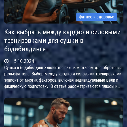
Фитнес и здоровье
Как выбрать между кардио и силовыми
тренировками для сушки в
бодибилдинге
5.10.2024
Сушка в бодибилдинге является важным этапом для обретения
рельефа тела. Выбор между кардио и силовыми тренировками
зависит от многих факторов, включая индивидуальные цели и
физическую подготовку. В статье рассматриваются плюсы и
минусы каждого типа тренировки для эффективного похудения.
Также озвучены советы по их комбинированию для
достижения лучших результатов. Узнайте, как правильно
выбрать между кардио и силовыми упражнениями в
зависимости от ваших нужд.