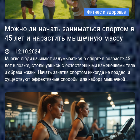
Фитнес и здоровье
Можно ли начать заниматься спортом в
45 лет и нарастить мышечную массу
12.10.2024
Многие люди начинают задумываться о спорте в возрасте 45
лет и позже, столкнувшись с естественными изменениями тела
и образа жизни. Начать занятия спортом никогда не поздно, и
существуют эффективные способы для набора мышечной
массы даже после сорока. В статье рассматриваются
основные принципы безопасного и успешного начала
тренировок в зрелом возрасте, а также советы по
установлению здорового образа жизни. Упоминание успешных
примеров и научные данные подчеркивают важность
физической активности после 45 лет.