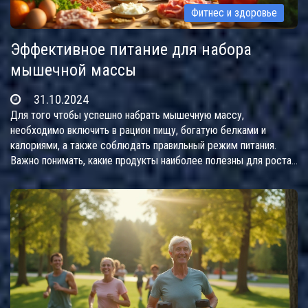
Фитнес и здоровье
Эффективное питание для набора
мышечной массы
31.10.2024
Для того чтобы успешно набрать мышечную массу,
необходимо включить в рацион пищу, богатую белками и
калориями, а также соблюдать правильный режим питания.
Важно понимать, какие продукты наиболее полезны для роста
мышц и как правильно их сочетать. В статье подробно
рассматривается влияние различных питательных веществ на
развитие мышечной массы и приводятся практические советы
по составлению меню. Подход к питанию должен быть
индивидуальным и учитывать особенности организма. Также
полезно знать о продуктах, которые способствуют не только
приросту массы, но и общему укреплению здоровья.