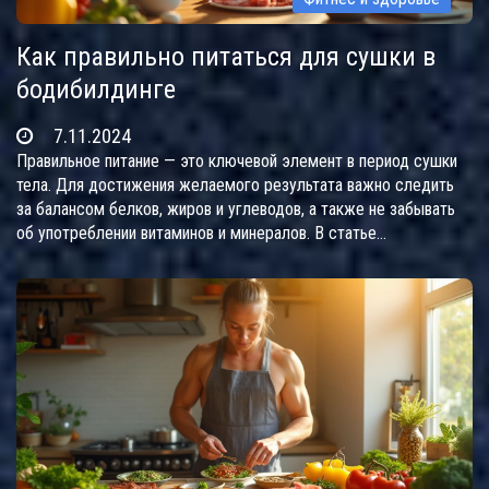
Как правильно питаться для сушки в
бодибилдинге
7.11.2024
Правильное питание — это ключевой элемент в период сушки
тела. Для достижения желаемого результата важно следить
за балансом белков, жиров и углеводов, а также не забывать
об употреблении витаминов и минералов. В статье
рассматриваются основы диетического рациона, включающие
продукты, которые помогают избавиться от лишней жидкости
и жира. Узнайте, как создать эффективное меню и какие
продукты исключить из своего рациона. Следуя правильным
советам, можно достичь результатов безопасно и эффективно.