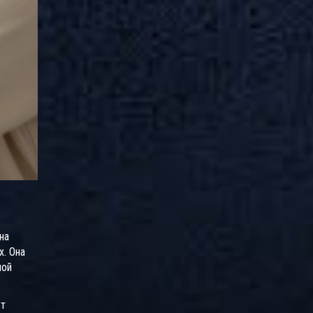
на
х
.
Она
ной
ют