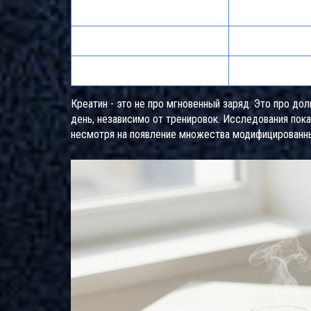
Скорость действия
15-30 минут
Рекомендуемая доза
3-6 мг/кг веса
Побочные эффекты
Бессонница, не
Креатин - это не про мгновенный заряд. Это про д
день, независимо от тренировок. Исследования пок
несмотря на появление множества модифицированны