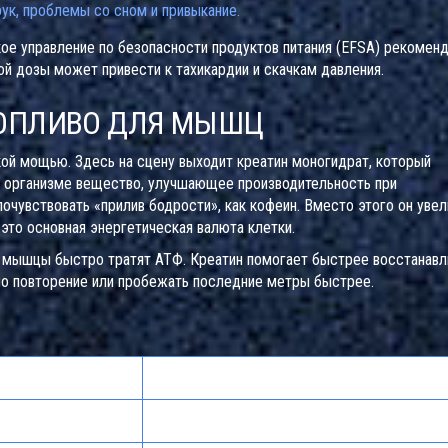
к, проблемы со сном и привыкание.
е управление по безопасности продуктов питания (EFSA) рекоменд
ой дозы может привести к тахикардии и скачкам давления.
ТОПЛИВО ДЛЯ МЫШЦ
кой мощью. Здесь на сцену выходит
креатин моногидрат
, который
 организме вещество, улучшающее производительность при
очувствовать «прилив бодрости», как кофеин. Вместо этого он увел
это основная энергетическая валюта клетки.
и мышцы быстро тратят АТФ. Креатин помогает быстрее восстанавл
но повторение или пробежать последние метры быстрее.
Креатин моногидрат
)
Мышечная (сила/выносливость)