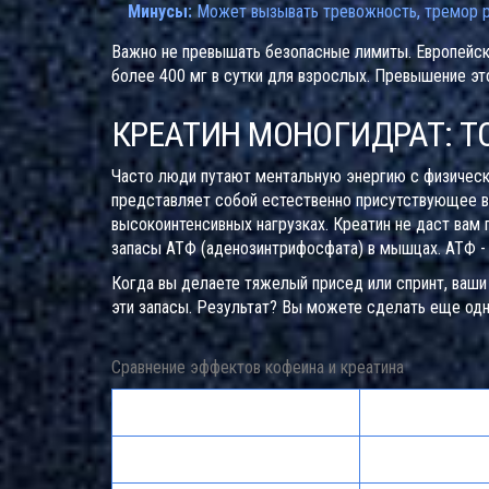
Минусы:
Может вызывать тревожность, тремор ру
Важно не превышать безопасные лимиты. Европейско
более 400 мг в сутки для взрослых. Превышение эт
КРЕАТИН МОНОГИДРАТ: 
Часто люди путают ментальную энергию с физичес
представляет собой
естественно присутствующее в
высокоинтенсивных нагрузках
.
Креатин не даст вам п
запасы АТФ (аденозинтрифосфата) в мышцах. АТФ - 
Когда вы делаете тяжелый присед или спринт, ваш
эти запасы. Результат? Вы можете сделать еще од
Сравнение эффектов кофеина и креатина
Характеристика
Кофеин
Тип энергии
ЦНС (бодрость