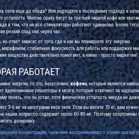
ка села еще до обеда? Или подходите к последнему подходу в зале,
 усталости. Многие сразу бегут за третьей чашкой кофе или хвата
вда в том, что не все стимуляторы работают одинаково. Более того
ая резкий спад сил через час.
 но ответ зависит от того, где и как вы планируете эту энергию
д марафоном, стабильная фокусность для работы или поддержка м
кие вещества действительно помогают, а какие - просто маркетинг.
ОРАЯ РАБОТАЕТ
нике энергии, то это, безусловно,
кофеин
, который является
наибо
ет аденозиновые рецепторы в мозге, которые отвечают за ощущен
му понять, что он устал, хотя физическая усталость никуда не дева
ет 3-6 мг на килограмм веса тела. Если вы весите 70 кг, вам нужно
одна чашка эспрессо содержит около 60-80 мг. Поэтому спортсмены 
читать дозировку.
вышение концентрации, снижение воспринимаемого усилия при нагр