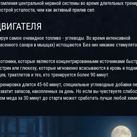
томления центральной нервной системы во время длительных трени
строй усталости, чем как активный прилив сил.
ДВИГАТЕЛЯ
ируя самое очевидное топливо - углеводы. Во время интенсивной
пасенного сахара в мышцах) истощаются. Без них никакие стимулят
зотоники
, которые являются
концентрированными источниками быст
трин или глюкозу, которые мгновенно всасываются в кровь и подн
в, триатлетов и тех, кто тренируется более 90 минут.
тренировка длится 45-60 минут, специальные углеводные добавки п
ватит запасов, накопленных за день. Но если вы чувствуете слабос
вом меда за 30 минут до старта может сработать лучше любой хим