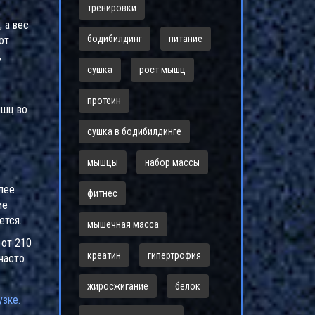
тренировки
 а вес
бодибилдинг
питание
ют
,
сушка
рост мышц
протеин
ышц во
сушка в бодибилдинге
мышцы
набор массы
лее
фитнес
ие
ется.
мышечная масса
 от 210
креатин
гипертрофия
часто
жиросжигание
белок
узке.