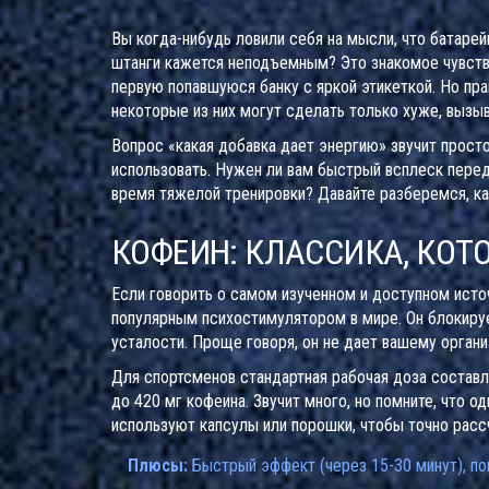
Вы когда-нибудь ловили себя на мысли, что батарей
штанги кажется неподъемным? Это знакомое чувство
первую попавшуюся банку с яркой этикеткой. Но пра
некоторые из них могут сделать только хуже, вызыв
Вопрос «какая добавка дает энергию» звучит просто,
использовать. Нужен ли вам быстрый всплеск пере
время тяжелой тренировки? Давайте разберемся, ка
КОФЕИН: КЛАССИКА, КОТ
Если говорить о самом изученном и доступном источ
популярным психостимулятором в мире
.
Он блокиру
усталости. Проще говоря, он не дает вашему организ
Для спортсменов стандартная рабочая доза составля
до 420 мг кофеина. Звучит много, но помните, что 
используют капсулы или порошки, чтобы точно расс
Плюсы:
Быстрый эффект (через 15-30 минут), по