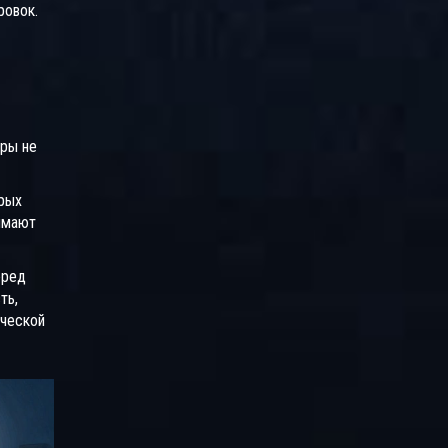
ровок.
оры не
рых
имают
еред
ть,
ической