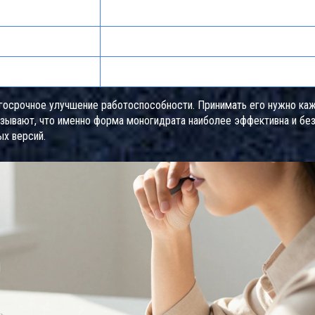
Накопительный эффект (2-4 недели)
3-5 г ежедневно
рвозность
Задержка воды, дискомфорт в ЖКТ
олгосрочное улучшение работоспособности. Принимать его нужно ка
азывают, что именно форма моногидрата наиболее эффективна и без
х версий.