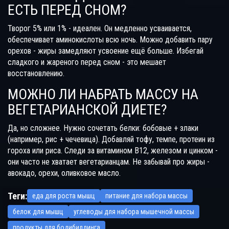
ЕСТЬ ПЕРЕД СНОМ?
Творог 5% или 1% - идеален. Он медленно усваивается,
обеспечивает аминокислоты всю ночь. Можно добавить пару
орехов - жиры замедляют усвоение ещё больше. Избегай
сладкого и жареного перед сном - это мешает
восстановлению.
МОЖНО ЛИ НАБРАТЬ МАССУ НА
ВЕГЕТАРИАНСКОЙ ДИЕТЕ?
Да, но сложнее. Нужно сочетать белки: бобовые + злаки
(например, рис + чечевица). Добавляй тофу, темпе, протеин из
гороха или риса. Следи за витамином B12, железом и цинком -
они часто не хватает вегетарианцам. Не забывай про жиры -
авокадо, орехи, оливковое масло.
Теги:
еда для роста мышц
питание для набора массы
белок для мышц
углеводы для набора мышечной массы
продукты для бодибилдинга