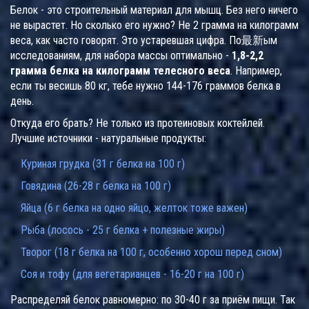
Белок - это строительный материал для мышц. Без него ничего
не вырастет. Но сколько его нужно? Не 2 грамма на килограмм
веса, как часто говорят. Это устаревшая цифра. По最新ым
исследованиям, для набора массы оптимально -
1,8-2,2
грамма белка на килограмм телесного веса
. Например,
если ты весишь 80 кг, тебе нужно 144-176 граммов белка в
день.
Откуда его брать? Не только из протеиновых коктейлей.
Лучшие источники - натуральные продукты:
Куриная грудка (31 г белка на 100 г)
Говядина (26-28 г белка на 100 г)
Яйца (6 г белка на одно яйцо, желток тоже важен)
Рыба (лосось - 25 г белка + полезные жиры)
Творог (18 г белка на 100 г, особенно хорош перед сном)
Соя и тофу (для вегетарианцев - 16-20 г на 100 г)
Распределяй белок равномерно: по 30-40 г за приём пищи. Так