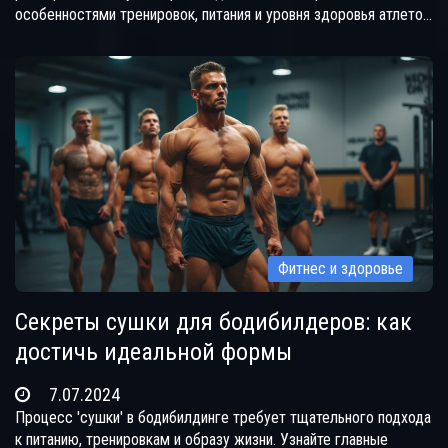
особенностями тренировок, питания и уровня здоровья атлетов.
Поговорим о влиянии стеройдов, распределении жира и
нервной системы на внешний вид бодибилдера.
Фитнес и здоровье
Секреты сушки для бодибилдеров: как
достичь идеальной формы
7.07.2024
Процесс 'сушки' в бодибилдинге требует тщательного подхода
к питанию, тренировкам и образу жизни. Узнайте главные