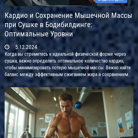
Кардио и Сохранение Мышечной Массы
при Сушке в Бодибилдинге:
Оптимальные Уровни
5.12.2024
Когда вы стремитесь к идеальной физической форме через
сушка, важно определить оптимальное количество кардио,
чтобы минимизировать потерю мышечной массы. Важно найти
баланс между эффективным сжиганием жира и сохранением
достигнутого результата в наращивании мышц. В статье речь
пойдет о том, сколько кардио достаточно, чтобы помочь в
достижении цели, а также о важных факторах, которые
следует учитывать. В статье также представлено несколько
полезных советов и интересных фактов об эффективных
кардио-методах.