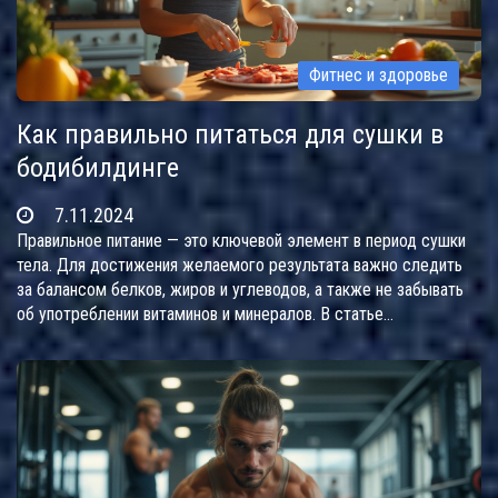
Фитнес и здоровье
Как правильно питаться для сушки в
бодибилдинге
7.11.2024
Правильное питание — это ключевой элемент в период сушки
тела. Для достижения желаемого результата важно следить
за балансом белков, жиров и углеводов, а также не забывать
об употреблении витаминов и минералов. В статье
рассматриваются основы диетического рациона, включающие
продукты, которые помогают избавиться от лишней жидкости
и жира. Узнайте, как создать эффективное меню и какие
продукты исключить из своего рациона. Следуя правильным
советам, можно достичь результатов безопасно и эффективно.