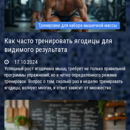
Тренировки для набора мышечной массы
Как часто тренировать ягодицы для
видимого результата
17.10.2024
Успешный рост ягодичных мышц требует не только правильной
программы упражнений, но и чётко определённого режима
тренировок. Вопрос о том, сколько раз в неделю тренировать
ягодицы, волнует многих, и ответ зависит от множества
факторов. Изучаем оптимальную частоту тренировок, методы
увеличения нагрузки и важность отдыха для эффективности
процесса. Прочтите, чтобы узнать, как достичь нужных
результатов без риска перетренированности.