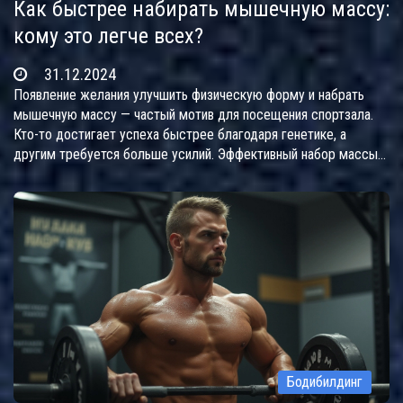
Как быстрее набирать мышечную массу:
кому это легче всех?
31.12.2024
Появление желания улучшить физическую форму и набрать
мышечную массу — частый мотив для посещения спортзала.
Кто-то достигает успеха быстрее благодаря генетике, а
другим требуется больше усилий. Эффективный набор массы
зависит от множества факторов: тип телосложения,
метаболизм, и даже уровень мотивации. Рассказываем, каким
людям легче набрать мышечную массу и что поможет
ускорить процесс.
Бодибилдинг