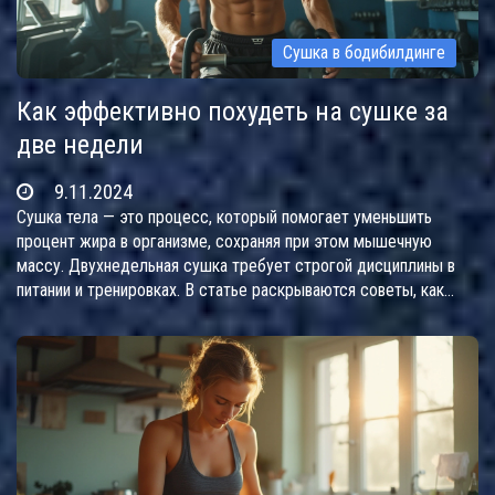
Сушка в бодибилдинге
Как эффективно похудеть на сушке за
две недели
9.11.2024
Сушка тела — это процесс, который помогает уменьшить
процент жира в организме, сохраняя при этом мышечную
массу. Двухнедельная сушка требует строгой дисциплины в
питании и тренировках. В статье раскрываются советы, как
добиться максимальных результатов за короткий срок без
вреда для здоровья. Подход включает в себя
сбалансированное питание, интенсивные тренировки и
внимательное отношение к собственному организму.