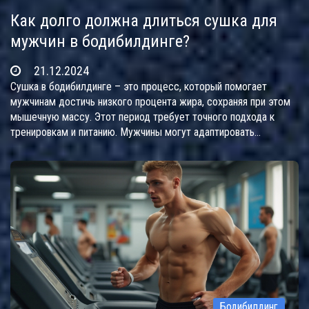
Как долго должна длиться сушка для
мужчин в бодибилдинге?
21.12.2024
Сушка в бодибилдинге – это процесс, который помогает
мужчинам достичь низкого процента жира, сохраняя при этом
мышечную массу. Этот период требует точного подхода к
тренировкам и питанию. Мужчины могут адаптировать
продолжительность сушки в зависимости от их целей и
текущей физической формы. Важным аспектом является
баланс между длительностью сушки и поддержанием
здоровья. В статье также рассматриваются советы и тактики,
которые помогут в успешной сушке.
Бодибилдинг