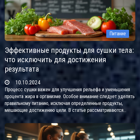
Питание
Эффективные продукты для сушки тела:
что исключить для достижения
результата
10.10.2024
Процесс сушки важен для улучшения рельефа и уменьшения
процента жира в организме. Особое внимание следует уделять
правильному питанию, исключая определенные продукты,
мешающие достижению цели. В статье рассматриваются
основополагающие аспекты питания при сушке, даются советы
по замене нежелательных продуктов и обсуждаются тонкости
подхода к этому процессу. Читатели узнают, какие привычки
питания помогут создать идеальное тело, не нанося вреда