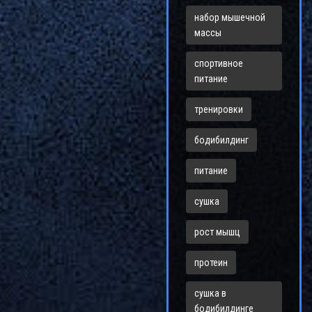
набор мышечной
массы
спортивное
питание
тренировки
бодибилдинг
питание
сушка
рост мышц
протеин
сушка в
бодибилдинге