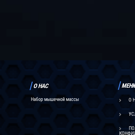
МЕН
О НАС
Набор мышечной массы
О 
УС
ПО
КОНФИ