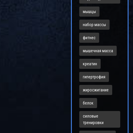
мышцы
набор массы
фитнес
мышечная масса
креатин
гипертрофия
жиросжигание
белок
силовые
тренировки