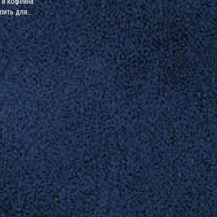
 и кофеина.
 пить для
ата.