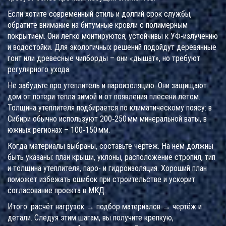
Если хотите современный стиль и долгий срок службы,
обратите внимание на битумные кровли с полимерным
покрытием. Они легко монтируются, устойчивы к УФ‑излучению
и водостойки. Для экологичных решений подойдут деревянные
гонт или древесные чипборды – они «дышат», но требуют
регулярного ухода.
Не забудьте про утеплитель и пароизоляцию. Они защищают
дом от потери тепла зимой и от появления плесени летом.
Толщина утеплителя подбирается по климатическому поясу: в
Сибири обычно используют 200‑250 мм минеральной ваты, в
южных регионах – 100‑150 мм.
Когда материалы выбраны, составьте чертёж. На нём должны
быть указаны: план крыши, уклоны, расположение стропил, тип
и толщина утеплителя, паро- и гидроизоляция. Хороший план
поможет избежать ошибок при строительстве и ускорит
согласование проекта в МКД.
Итого: расчёт нагрузок → подбор материалов → чертёж и
детали. Следуя этим шагам, вы получите крепкую,