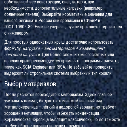
собственный вес конструкции, снег, ветер и, при
необходимости, дополнительные нагрузки (например,
солнечные панели). Выбирайте нормативные значения для
вашего региона: в России они прописаны в СИБиР и
ГОСТ‑10805‑89. Если не уверены, лучше проконсультироваться
с инженером.
Для простых односкатных крыш достаточно использовать
формулу:
нагрузка = вес материалов + коэффициент
снеговой нагрузки
. Для более сложных многоскатных или
плоских крыш рекомендуется применять программы расчёта,
такие как SCIA Engineer или RISA. Не забывайте проверять,
выдержит ли стропильная система выбранный тип кровли.
Выбор материалов
После расчётов переходите к материалам. Здесь главное
учитывать климат, бюджет и желаемый внешний вид.
Металлочерепица – лёгкий и недорогой вариант, но требует
хорошей вентиляции, чтобы избежать конденсации.
Керамическая черепица выглядит классически, но её тяжесть
требует более прочных несущих элементов.