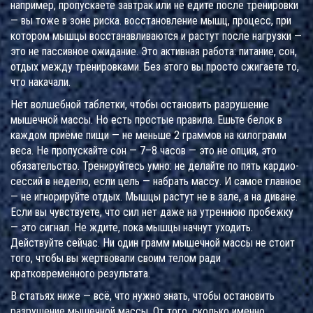
например, пропускаете завтрак или не едите после тренировки
— вы тоже в зоне риска.
восстановление мышц
,
процесс, при
котором мышцы восстанавливаются и растут после нагрузки
—
это не пассивное ожидание. Это активная работа: питание, сон,
отдых между тренировками. Без этого вы просто сжигаете то,
что накачали.
Нет волшебной таблетки, чтобы остановить разрушение
мышечной массы. Но есть простые правила. Ешьте белок в
каждом приёме пищи — не меньше 2 граммов на килограмм
веса. Не пропускайте сон — 7–8 часов — это не опция, это
обязательство. Тренируйтесь умно: не делайте по пять кардио-
сессий в неделю, если цель — набрать массу. И самое главное
— не игнорируйте отдых. Мышцы растут не в зале, а на диване.
Если вы чувствуете, что сил нет даже на утреннюю пробежку
— это сигнал. Не ждите, пока мышцы начнут уходить.
Действуйте сейчас. Ни один грамм мышечной массы не стоит
того, чтобы вы жертвовали своим телом ради
кратковременного результата.
В статьях ниже — всё, что нужно знать, чтобы остановить
разрушение мышечной массы. От того, сколько именно