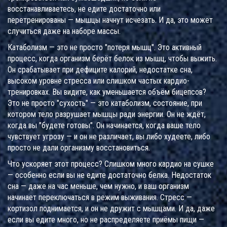
восстанавливаетесь, не едите достаточно или
перетренированы — мышцы начнут исчезать. И да, это может
случиться даже на наборе массы.
Катаболизм — это не просто "потеря мышц". Это активный
процесс, когда организм берёт белок из мышц, чтобы выжить.
Он срабатывает при дефиците калорий, недостатке сна,
высоком уровне стресса или слишком частых кардио-
тренировках. Вы видите, как уменьшается объём бицепсов?
Это не просто "сухость" — это
катаболизм
,
состояние, при
котором тело разрушает мышцы ради энергии
. Он не ждёт,
когда вы "будете готовы". Он начинается, когда ваше тело
чувствует угрозу — и он не различает, вы либо худеете, либо
просто не дали организму восстановиться.
Что ускоряет этот процесс? Слишком много кардио на сушке
— особенно если вы не едите достаточно белка. Недостаток
сна — даже на час меньше, чем нужно, и ваш организм
начинает переключаться в режим выживания. Стресс —
кортизол поднимается, и он не дружит с мышцами. И да, даже
если вы едите много, но не распределяете приёмы пищи —