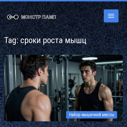
Переклю
навигац
Tag: сроки роста мышц
Набор мышечной массы