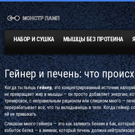
НАБОР И СУШКА
МЫШЦЫ БЕЗ ПРОТЕИНА
Гейнер и печень: что проис
Когда ты пьёшь
гейнер
,
это концентрированный источник калори
не превращает жир в мышцы — он просто добавляет энергию, кот
тренировок, с неправильным рационом или слишком много — печен
перерабатывает всё, что ты вкладываешь в тело. Когда гейнер со
ей не привыкать.
Слишком много гейнера — это как заливать бензин в бак, которы
избыток белка — в аммиак, который печень должна нейтрализоват