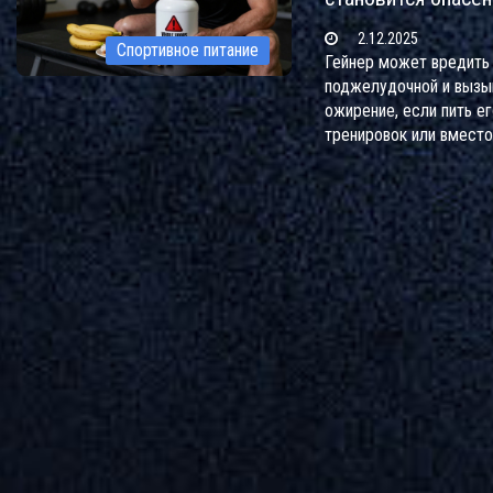
2.12.2025
Спортивное питание
Гейнер может вредить 
поджелудочной и вызы
ожирение, если пить ег
тренировок или вместо
когда гейнер полезен, 
и что выбрать вместо н