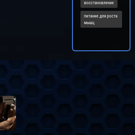
восстановление
питание для роста
мышц