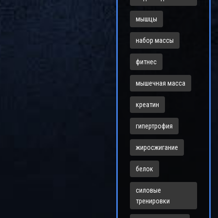
мышцы
набор массы
фитнес
мышечная масса
креатин
гипертрофия
жиросжигание
белок
силовые
тренировки