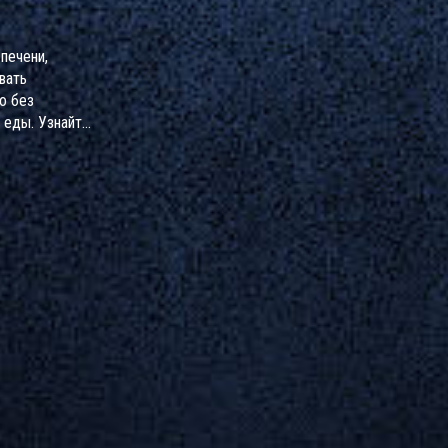
печени,
вать
о без
 еды. Узнайте,
а когда опасен,
его.