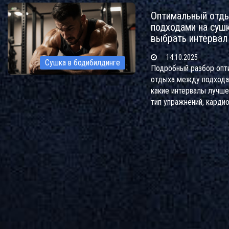
Оптимальный отд
подходами на сушк
выбрать интервал
14.10.2025
Сушка в бодибилдинге
Подробный разбор опт
отдыха между подхода
какие интервалы лучше
тип упражнений, кардио
индивидуальные факто
практический план и от
частые вопросы.