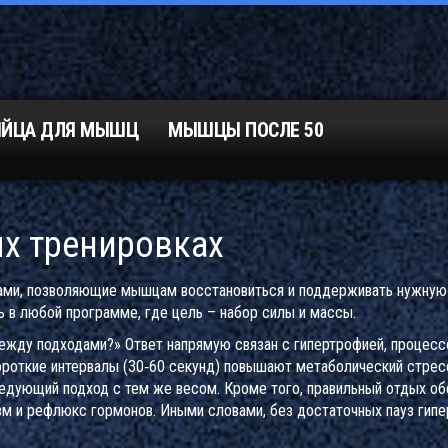
ЯЙЦА ДЛЯ МЫШЦ
МЫШЦЫ ПОСЛЕ 50
х тренировках
ами, позволяющие мышцам восстановиться и поддерживать нужную
ь в любой программе, где цель – набор силы и массы.
между подходами?» Ответ напрямую связан с
гипертрофией
,
процесс
ороткие интервалы (30‑60 секунд) повышают метаболический стресс
едующий подход с тем же весом. Кроме того, правильный отдых о
вм и рефлюкс гормонов
. Иными словами, без достаточных пауз гип