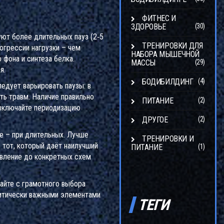
ФИТНЕС И
ЗДОРОВЬЕ
(30)
уют более длительных пауз (2‑5
ТРЕНИРОВКИ ДЛЯ
рогрессии нагрузки – чем
НАБОРА МЫШЕЧНОЙ
 фона и синтеза белка
.
МАССЫ
(29)
я.
БОДИБИЛДИНГ
(4)
ледует варьировать паузы: в
ть травм. Наличие правильно
ПИТАНИЕ
(2)
 включайте периодизацию
ДРУГОЕ
(2)
е – при длительных. Лучше
ТРЕНИРОВКИ И
 тот, который даёт наилучший
ПИТАНИЕ
(1)
овление до конкретных схем
найте с грамотного выбора
критически важными элементами
ТЕГИ