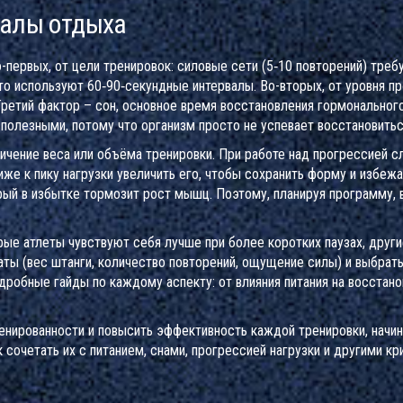
валы отдыха
-первых, от цели тренировок: силовые сети (5‑10 повторений) треб
сто используют 60‑90‑секундные интервалы. Во-вторых, от уровня п
Третий фактор –
сон
,
основное время восстановления гормонального
олезными, потому что организм просто не успевает восстановитьс
ичение веса или объёма тренировки
. При работе над прогрессией с
же к пику нагрузки увеличить его, чтобы сохранить форму и избежа
рый в избытке тормозит рост мышц. Поэтому, планируя программу,
рые атлеты чувствуют себя лучше при более коротких паузах, други
аты (вес штанги, количество повторений, ощущение силы) и выбрать
дробные гайды по каждому аспекту: от влияния питания на восстан
ренированности и повысить эффективность каждой тренировки, начи
 сочетать их с питанием, снами, прогрессией нагрузки и другими 