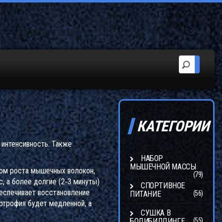
КАТЕГОРИИ
 интенсивность
. Также
НАБОР
МЫШЕЧНОЙ МАССЫ
ом роста мышечных волокон,
(79)
, а более долгие (2‑3 минуты)
СПОРТИВНОЕ
беспечивает
восстановление
ПИТАНИЕ
(56)
ертрофия будет медленной, а
СУШКА В
БОДИБИЛДИНГЕ
(55)