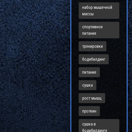
набор мышечной
массы
спортивное
питание
тренировки
бодибилдинг
питание
сушка
рост мышц
протеин
сушка в
бодибилдинге