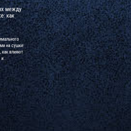
ых между
е: как
имального
ми на сушке:
, как влияют
 и
ры, а также
веты на