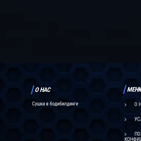
МЕН
О НАС
Сушка в бодибилдинге
О 
УС
ПО
КОНФИ