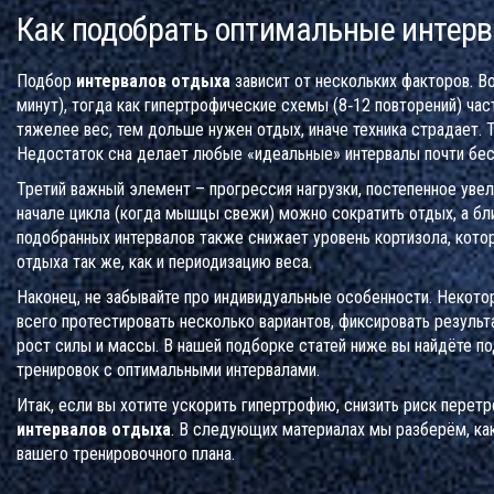
Как подобрать оптимальные интер
Подбор
интервалов отдыха
зависит от нескольких факторов. Во
минут), тогда как гипертрофические схемы (8‑12 повторений) ча
тяжелее вес, тем дольше нужен отдых, иначе техника страдает. 
Недостаток сна делает любые «идеальные» интервалы почти бесп
Третий важный элемент –
прогрессия нагрузки
,
постепенное увел
начале цикла (когда мышцы свежи) можно сократить отдых, а бли
подобранных интервалов также снижает уровень кортизола, кото
отдыха так же, как и периодизацию веса.
Наконец, не забывайте про индивидуальные особенности. Некото
всего протестировать несколько вариантов, фиксировать результ
рост силы и массы. В нашей подборке статей ниже вы найдёте по
тренировок с оптимальными интервалами.
Итак, если вы хотите ускорить гипертрофию, снизить риск перет
интервалов отдыха
. В следующих материалах мы разберём, как
вашего тренировочного плана.