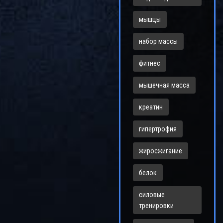
мышцы
набор массы
фитнес
мышечная масса
креатин
гипертрофия
жиросжигание
белок
силовые
тренировки