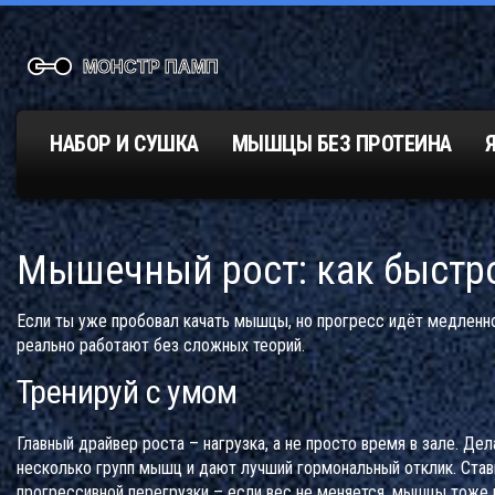
НАБОР И СУШКА
МЫШЦЫ БЕЗ ПРОТЕИНА
Мышечный рост: как быстро
Если ты уже пробовал качать мышцы, но прогресс идёт медленно
реально работают без сложных теорий.
Тренируй с умом
Главный драйвер роста – нагрузка, а не просто время в зале. Де
несколько групп мышц и дают лучший гормональный отклик. Ставь
прогрессивной перегрузки – если вес не меняется, мышцы тоже н