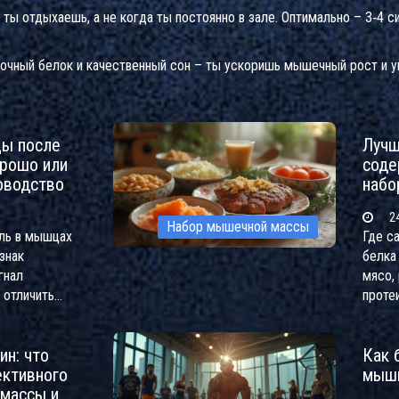
ты отдыхaешь, а не когда ты постоянно в зале. Оптимально – 3‑4 
точный белок и качественный сон – ты ускоришь мышечный рост и 
цы после
Лучш
орошо или
соде
оводство
набо
24
Набор мышечной массы
оль в мышцах
Где с
знак
белка
гнал
мясо, 
к отличить
проте
от травмы и
рацио
ие для
ин: что
Как 
массы.
ктивного
мышц
массы и