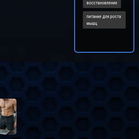
восстановление
отрим как биологические, так и
логические барьеры. Узнаете
питание для роста
отивировать себя и правильно
мышц
вить комплекс упражнений.