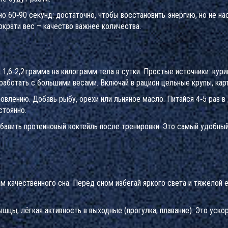
 60‑90 секунд: достаточно, чтобы восстановить энергию, но не на
ократи вес – качество важнее количества.
,6‑2,2 грамма на килограмм тела в сутки. Простые источники: куриц
работать с большими весами. Включай в рацион цельные крупы, кар
влению. Добавь рыбу, орехи или льняное масло. Питайся 4‑5 раз в
стоянно.
бавить протеиновый коктейль после тренировки. Это самый удобны
ам качественного сна. Перед сном избегай яркого света и тяжёлой
шцы, лёгкая активность в выходные (прогулка, плавание). Это уск