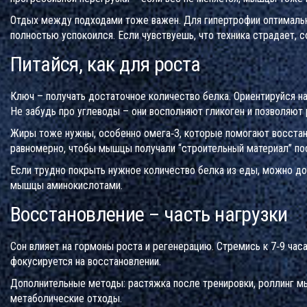
Отдых между подходами тоже важен. Для гипертрофии оптимально
полностью успокоился. Если чувствуешь, что техникa страдает, с
Питайся, как для роста
Ключ – получать достаточное количество белка. Ориентируйся на 1
Не забудь про углеводы – они восполняют гликоген и позволяют 
Жиры тоже нужны, особенно омега‑3, которые помогают восстано
равномерно, чтобы мышцы получали “строительный материал” по
Если трудно покрыть нужное количество белка из еды, можно до
мышцы аминокислотами.
Восстановление – часть нагрузки
Сон влияет на гормоны роста и регенерацию. Стремись к 7‑9 час
фокусируется на восстановлении.
Дополнительные методы: растяжка после тренировки, роллинг мы
метаболические отходы.