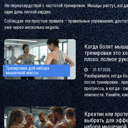
Не переусердствуй с частотой тренировок. Мышцы растут, когда 
один день лёгкой кардио.
Соблюдая эти простые правила – правильные упражнения, доста
уже через несколько недель.
Когда болят мыш
тренировки это х
плохо: полное рук
Тренировки для набора
31.07.2026
мышечной массы
Разбираемся, когда б
после тренировки - при
прогресса, а когда - си
опасности. Узнайте, ка
нормальную крепатуру 
ускорить восстановлен
Креатин или проте
эффективного набора 
выбрать для эффе
набора мышечной 