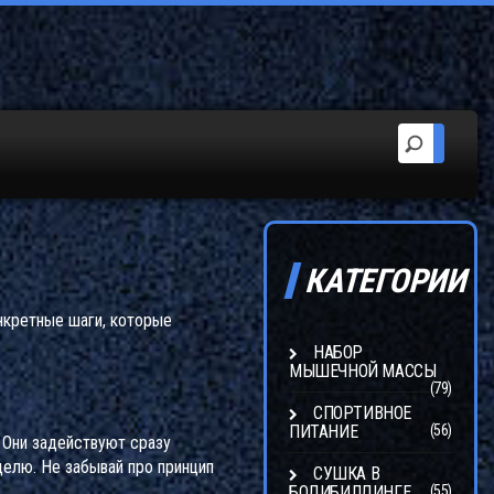
КАТЕГОРИИ
нкретные шаги, которые
НАБОР
МЫШЕЧНОЙ МАССЫ
(79)
СПОРТИВНОЕ
ПИТАНИЕ
(56)
. Они задействуют сразу
делю. Не забывай про принцип
СУШКА В
БОДИБИЛДИНГЕ
(55)