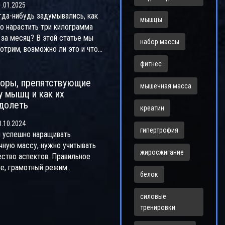
.01.2025
гда-нибудь задумывались, как
мышцы
о нарастить три килограмма
за месяц? В этой статье мы
набор массы
отрим, возможно ли это и что
 для достижения этой цели. Мы
фитнес
нем важность тренировок и
оры, препятствующие
льного питания, а также дадим
мышечная масса
у мышц и как их
ы по оптимизации процесса.
долеть
те дальше, чтобы узнать о
креатин
ных методах, которые помогут
.10.2024
тать сильнее и здоровее.
гипертрофия
 успешно наращивать
ную массу, нужно учитывать
жиросжигание
ство аспектов. Правильное
ие, грамотный режим
белок
ровок и соблюдение баланса
 и отдыха – всё это важные
силовые
ры. Статья раскрывает
тренировки
ты, как избежать вещей,
ые мешают мышечному росту.