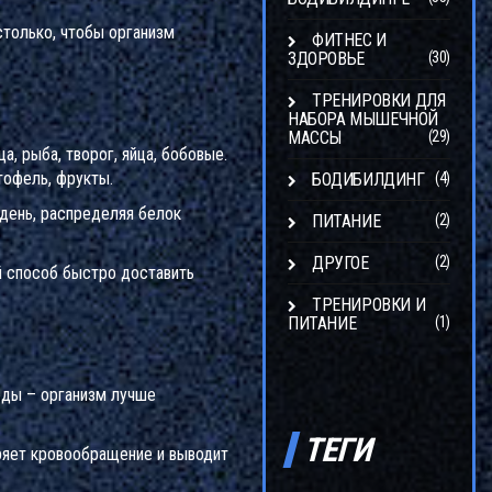
столько, чтобы организм
ФИТНЕС И
ЗДОРОВЬЕ
(30)
ТРЕНИРОВКИ ДЛЯ
НАБОРА МЫШЕЧНОЙ
МАССЫ
(29)
а, рыба, творог, яйца, бобовые.
тофель, фрукты.
БОДИБИЛДИНГ
(4)
 день, распределяя белок
ПИТАНИЕ
(2)
ДРУГОЕ
(2)
й способ быстро доставить
ТРЕНИРОВКИ И
ПИТАНИЕ
(1)
 еды – организм лучше
ТЕГИ
оряет кровообращение и выводит