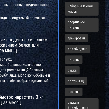
силовые сессии в неделю, плюс
набор мышечной
массы
увидишь ощутимый результат
спортивное
питание
тренировки
ие продукты с высоким
ржанием белка для
бодибилдинг
ра мышц
.07.2025
питание
амое большое количество
 для роста мышц? Сравним
сушка
рыбу, яйца, молочку, бобовые и
ины, чтобы выбрать идеальный
рост мышц
н для набора мышечной массы.
протеин
быстро нарастить 3 кг
 за месяц
сушка в
бодибилдинге