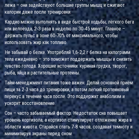
лежа – они задействуют большие группы мышц и сжигают
калории даже после тренировки.
Кардио можно выполнять в виде быстрой ходьбы, лёгкого бега
или велоезда, 2‑3 раза в неделю по 30‑45 минут. Главное –
держать пульс в зоне 60‑70% от максимального, чтобы
использовать жир как топливо.
Не забывай о белке. Употребляй 1,6‑2,2 г белка на килограмм
тела ежедневно – это поможет поддержать мышцы и снизить
чувство голода. Хорошие источники: куриная грудка, творог,
рыба, яйца и растительные протеины.
Тайм‑менеджмент питания тоже важен. Делай основной приём
пищи за 2‑3 часа до тренировки, а потом лёгкий протеиновый
перекус в течение часа после. Это поддержит анаболизм и
ускорит восстановление.
Сон – часто забываемый фактор. Недостаток сна повышает
уровень кортизола, а кортизол стимулирует отложение жира в
области живота. Старайся спать 7‑8 часов, создавая темноту и
минимизируя экраны перед сном.