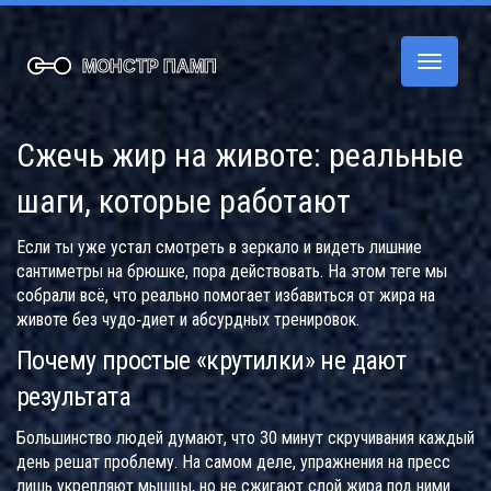
Переклю
навигац
Сжечь жир на животе: реальные
шаги, которые работают
Если ты уже устал смотреть в зеркало и видеть лишние
сантиметры на брюшке, пора действовать. На этом теге мы
собрали всё, что реально помогает избавиться от жира на
животе без чудо‑диет и абсурдных тренировок.
Почему простые «крутилки» не дают
результата
Большинство людей думают, что 30 минут скручивания каждый
день решат проблему. На самом деле, упражнения на пресс
лишь укрепляют мышцы, но не сжигают слой жира под ними.