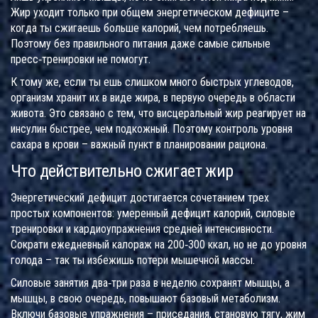
Жир уходит только при общем энергетическом дефиците –
когда ты сжигаешь больше калорий, чем потребляешь.
Поэтому без правильного питания даже самые сильные
пресс‑тренировки не помогут.
К тому же, если ты ешь слишком много быстрых углеводов,
организм хранит их в виде жира, в первую очередь в области
живота. Это связано с тем, что висцеральный жир реагирует на
инсулин быстрее, чем подкожный. Поэтому контроль уровня
сахара в крови – важный пункт в планировании рациона.
Что действительно сжигает жир
Энергетический дефицит достигается сочетанием трех
простых компонентов: умеренный дефицит калорий, силовые
тренировки и кардиоупражнения средней интенсивности.
Сократи ежедневный калораж на 200‑300 ккал, но не до уровня
голода – так ты избежишь потери мышечной массы.
Силовые занятия два‑три раза в неделю сохранят мышцы, а
мышцы, в свою очередь, повышают базовый метаболизм.
Включи базовые упражнения – приседания, становую тягу, жим