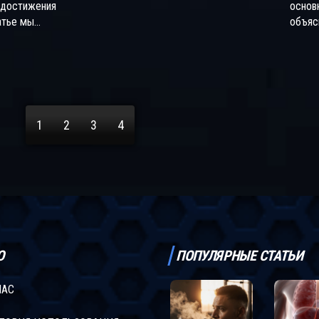
 достижения
основ
атье мы
объяс
 аспекты
трени
 мышц, включая
наилу
во тренировок
важны
сстановления и
регул
дете полезные
отдых
 временем
даны 
1
2
3
4
могут вам
веден
аемых
плани
ак найти
вностью и
обы ваши мышцы
Ю
ПОПУЛЯРНЫЕ СТАТЬИ
НАС