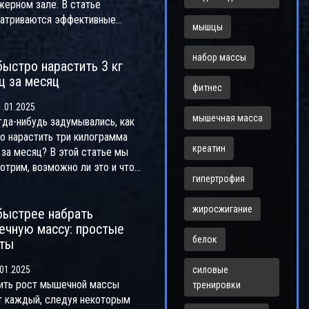
жерном зале. В статье
 мышц и как избежать
атриваются эффективные
ома перетренированности.
мышцы
ы и стратегии, которые помогут
о обоснованные советы
ее и безопаснее достичь этой
ут вам улучшить ваши
набор массы
быстро нарастить 3 кг
 Обсуждаются важнейшие
ьтаты.
 за месяц
ты питания, программ
фитнес
ровки, а также роль
.01.2025
ановления и сна. Читатель
мышечная масса
гда-нибудь задумывались, как
т, какие ошибки могут
о нарастить три килограмма
тствовать росту мышц и как их
креатин
за месяц? В этой статье мы
ать. Подразумевается, что
отрим, возможно ли это и что
плина и постоянство играют
гипертрофия
 для достижения этой цели. Мы
вую роль в этом процессе.
нем важность тренировок и
жиросжигание
быстрее набрать
льного питания, а также дадим
чную массу: простые
ы по оптимизации процесса.
белок
ты
те дальше, чтобы узнать о
ных методах, которые помогут
01.2025
силовые
тать сильнее и здоровее.
ить рост мышечной массы
тренировки
 каждый, следуя некоторым