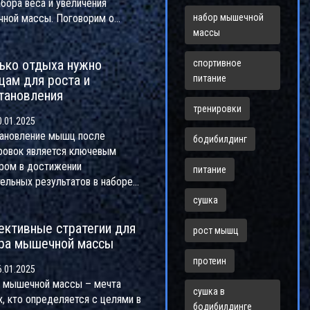
абора веса и увеличения
ной массы. Поговорим о
набор мышечной
ых многосуставных
массы
нениях, которые включают в
ько отдыха нужно
у большие группы мышц.
спортивное
ам для роста и
рем, почему важна техника и
питание
тановления
ессия в тренировках.
ставим советы и рекомендации
тренировки
.01.2025
аксимального результата.
ановление мышц после
нем роль питания и
бодибилдинг
ровок является ключевым
ановления в процессе роста
ром в достижении
.
питание
тельных результатов в наборе
ной массы. Правильный баланс
сушка
 тренировками и отдыхом
ктивные стратегии для
ает мышцам восстанавливаться
рост мышц
ра мышечной массы
ти быстрее. Важно учитывать
сивность тренировки,
протеин
.01.2025
нности вашего организма и
 мышечной массы – мечта
е качественного сна. Узнайте,
сушка в
х, кто определяется с целями в
 время отдыха оптимально для
бодибилдинге