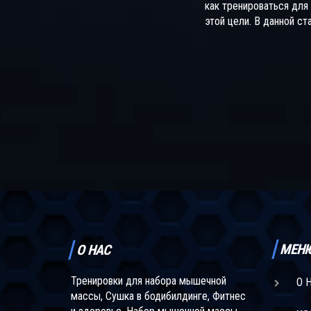
как тренироваться для
этой цели. В данной ст
рассмотрим ключевые
тренировок для роста
оптимальное количест
в неделю, важность во
питания. Здесь вы най
советы и проверенные
стратегии, которые по
быстрее достичь жел
результатов. Узнайте, к
баланс между интенси
частотой занятий, чт
росли.
МЕН
О НАС
Тренировки для набора мышечной
О 
массы, Сушка в бодибилдинге, Фитнес