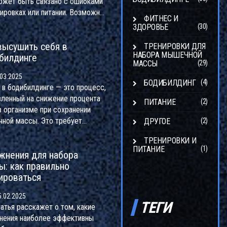
ожет быть связано с ошибками
нировках или питании. Возможно,
ФИТНЕС И
достаточно отдыхаете или не
ЗДОРОВЬЕ
(30)
аете правильные упражнения. В
высушить себя в
 вы узнаете, как выявить и
ТРЕНИРОВКИ ДЛЯ
НАБОРА МЫШЕЧНОЙ
билдинге
вить эти ошибки, чтобы ваши
МАССЫ
(29)
я наконец привели к видимым
03.2025
ьтатам.
БОДИБИЛДИНГ
(4)
 в бодибилдинге — это процесс,
вленный на снижение процента
ПИТАНИЕ
(2)
в организме при сохранении
ной массы. Это требует
ДРУГОЕ
(2)
го подхода к питанию,
ТРЕНИРОВКИ И
ровкам и тайм-менеджменту. В
ПИТАНИЕ
(1)
жнения для набора
е вы найдете советы о том, как
ы: как правильно
льно проводить сушку, учитывая
ироваться
нности вашего тела и
ровок. Узнайте о полезных
.02.2025
ах, которые помогут вам
ТЕГИ
татья расскажет о том, какие
чь желаемых результатов.
нения наиболее эффективны