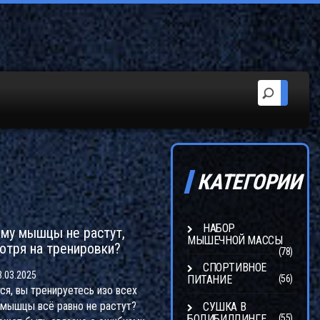
КАТЕГОРИИ
НАБОР
му мышцы не растут,
МЫШЕЧНОЙ МАССЫ
отря на тренировки?
(78)
СПОРТИВНОЕ
.03.2025
ПИТАНИЕ
(56)
ся, вы тренируетесь изо всех
а мышцы всё равно не растут?
СУШКА В
БОДИБИЛДИНГЕ
(55)