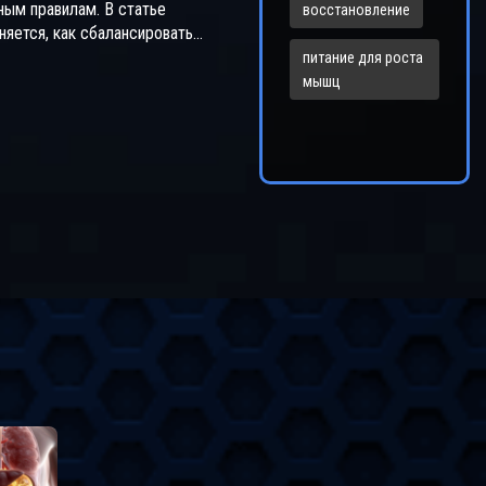
ным правилам. В статье
восстановление
няется, как сбалансировать
ровки и питание для достижения
питание для роста
чших результатов. Рассмотрены
мышц
е аспекты, такие как
ярность тренировок, правильный
 и роль белка в рационе. Также
практические советы по
ию тренировочного дневника и
рованию.