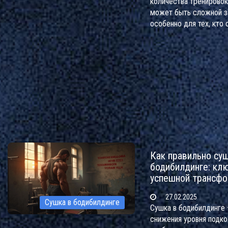
количества тренирово
может быть сложной з
особенно для тех, кто
укрепить мышцы и улу
физическую форму. В 
рассказывается о том, 
стоит заниматься, что
желаемых результатов,
методы тренировок мо
этом эффективны. Мы 
разберем ключевую ро
восстановления мышц. 
упражнения подойдут и
как их сочетать, чтобы
Как правильно суш
тренировки продуктивн
бодибилдинге: клю
безопасными.
успешной трансф
27.02.2025
Сушка в бодибилдинге
Сушка в бодибилдинге 
снижения уровня подко