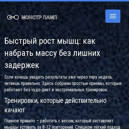
Переклю
навигац
Быстрый рост мышц: как
набрать массу без лишних
задержек
Если хочешь увидеть результаты уже через пару недель,
читаешь правильно. Здесь собраны простые приемы, которые
работают без чудо‑диет и экстремальных тренировок.
Тренировки, которые действительно
качают
Главное правило – работать с весом, который заставляет
мышцы уставать за 8‑12 повторений. Слишком лёгкий подход