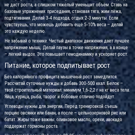
не даст роста, а слишком тяжёлый уменьшит объём. Ставь на
базовые упражнения: приседания, становая тяга, жим лёжа,
подтягивания. Делай 3‑4 подхода, отдых 2‑3 минуты. Если
чувствуешь, что можешь добавить ещё 5‑10% веса – делай
это каждую неделю.
Не забывай о технике. Чистый диапазон движения дает лучшее
напряжение мышц. Делай паузы в точке напряжения, а в конце
– лёгкий выдох. Это повышает гемодинамику и ускоряет рост.
Питание, которое подпитывает рост
Без калорийного профицита мышечный рост замедлится.
Рассчитай суточные нужды и добавь 300‑500 ккал. Белок –
твой строительный материал: минимум 1,6‑2,2 г на кг веса тела.
Яйца, курица, рыба, творог и бобовые отлично подойдут.
Углеводы нужны для энергии. Перед тренировкой съешь
порцию овсянки или банан, а после – цельнозерновой рис или
батат. Жиры тоже важны: оливковое масло, орехи, авокадо
поддержат гормоны роста.