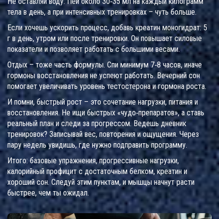
Не оставляй воду. Пей около 30‑35 мл на каждый килограмм
тела в день, а при интенсивных тренировках – чуть больше.
Если хочешь ускорить процесс, добавь креатин моногидрат: 5
г в день, утром или после тренировки. Он повышает силовые
показатели и позволяет работать с большими весами.
Отдых – тоже часть формулы. Спи минимум 7‑8 часов, иначе
гормоны восстановления не успеют работать. Вечерний сон
помогает увеличивать уровень тестостерона и гормона роста.
И помни, быстрый рост – это сочетание нагрузки, питания и
восстановления. Не ищи быстрых «чудо‑препаратов», а ставь
реальный план и следи за прогрессом. Ведешь дневник
тренировок? Записывай вес, повторения и ощущения. Через
пару недель увидишь, где нужно подправить программу.
Итого: базовые упражнения, прогрессивные нагрузки,
калорийный профицит с достаточным белком, креатин и
хороший сон. Следуй этим пунктам, и мышцы начнут расти
быстрее, чем ты ожидал.