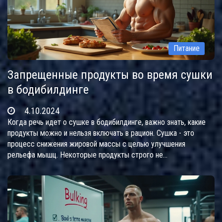
Питание
Запрещенные продукты во время сушки
в бодибилдинге
4.10.2024
Когда речь идет о сушке в бодибилдинге, важно знать, какие
продукты можно и нельзя включать в рацион. Сушка - это
процесс снижения жировой массы с целью улучшения
рельефа мышц. Некоторые продукты строго не
рекомендуются, так как они могут влиять на набор лишних
калорий или задерживать воду в организме. В статье подробно
рассмотрены продукты, которые следует исключить, чтобы
добиться максимального эффекта от сушки.