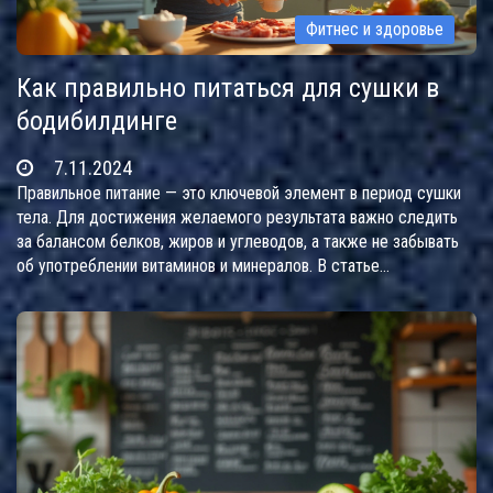
Фитнес и здоровье
Как правильно питаться для сушки в
бодибилдинге
7.11.2024
Правильное питание — это ключевой элемент в период сушки
тела. Для достижения желаемого результата важно следить
за балансом белков, жиров и углеводов, а также не забывать
об употреблении витаминов и минералов. В статье
рассматриваются основы диетического рациона, включающие
продукты, которые помогают избавиться от лишней жидкости
и жира. Узнайте, как создать эффективное меню и какие
продукты исключить из своего рациона. Следуя правильным
советам, можно достичь результатов безопасно и эффективно.