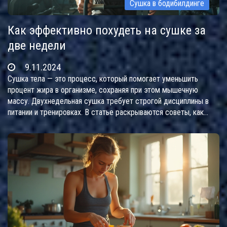
Сушка в бодибилдинге
Как эффективно похудеть на сушке за
две недели
9.11.2024
Сушка тела — это процесс, который помогает уменьшить
процент жира в организме, сохраняя при этом мышечную
массу. Двухнедельная сушка требует строгой дисциплины в
питании и тренировках. В статье раскрываются советы, как
добиться максимальных результатов за короткий срок без
вреда для здоровья. Подход включает в себя
сбалансированное питание, интенсивные тренировки и
внимательное отношение к собственному организму.