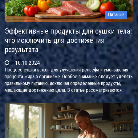
Питание
Эффективные продукты для сушки тела:
что исключить для достижения
результата
10.10.2024
Процесс сушки важен для улучшения рельефа и уменьшения
процента жира в организме. Особое внимание следует уделять
правильному питанию, исключая определенные продукты,
мешающие достижению цели. В статье рассматриваются
основополагающие аспекты питания при сушке, даются советы
по замене нежелательных продуктов и обсуждаются тонкости
подхода к этому процессу. Читатели узнают, какие привычки
питания помогут создать идеальное тело, не нанося вреда
здоровью.