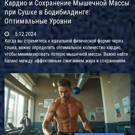
Кардио и Сохранение Мышечной Массы
при Сушке в Бодибилдинге:
Оптимальные Уровни
5.12.2024
Когда вы стремитесь к идеальной физической форме через
сушка, важно определить оптимальное количество кардио,
чтобы минимизировать потерю мышечной массы. Важно найти
баланс между эффективным сжиганием жира и сохранением
достигнутого результата в наращивании мышц. В статье речь
пойдет о том, сколько кардио достаточно, чтобы помочь в
достижении цели, а также о важных факторах, которые
следует учитывать. В статье также представлено несколько
полезных советов и интересных фактов об эффективных
кардио-методах.